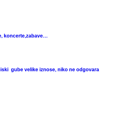
ače, koncerte,zabave…
siski gube velike iznose, niko ne odgovara