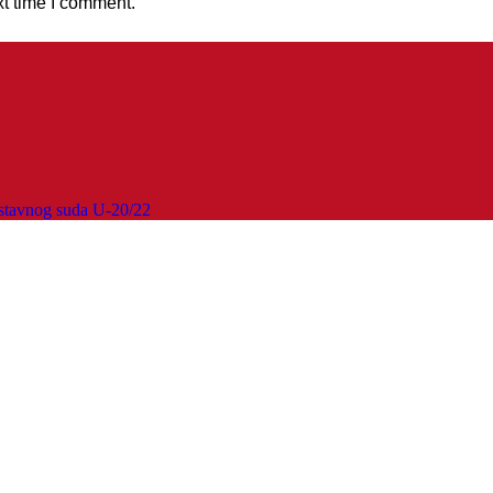
xt time I comment.
stavnog suda U-20/22