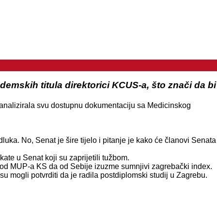
mskih titula direktorici KCUS-a, što znači da bi
i analizirala svu dostupnu dokumentaciju sa Medicinskog
uka. No, Senat je šire tijelo i pitanje je kako će članovi Senata
ate u Senat koji su zaprijetili tužbom.
ilo od MUP-a KS da od Sebije izuzme sumnjivi zagrebački index.
u mogli potvrditi da je radila postdiplomski studij u Zagrebu.