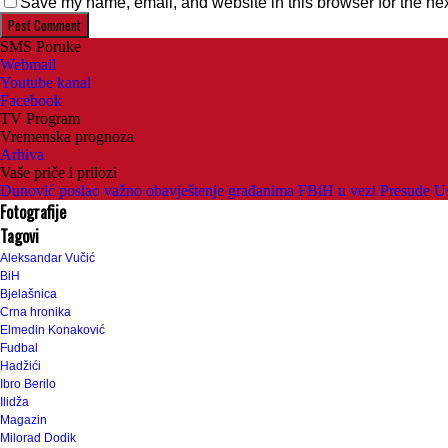
Save my name, email, and website in this browser for the ne
SMS Poruke
Webmail
Youtube kanal
Facebook
TV Program
Vremenska prognoza
Arhiva
Vaše priče i prilozi
Dunović poslao važno obavještenje građanima FBiH u vezi Presude U
Fotografije
Tagovi
Aleksandar Vučić
BiH
Bjelašnica
Crna hronika
Elmedin Konaković
Fudbal
Hadžići
Ibro Berilo
Ilidža
Magazin
Milorad Dodik