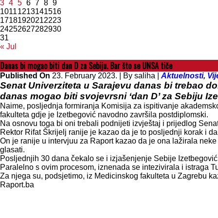
3
4
5
6
7
8
9
10
11
12
13
14
15
16
17
18
19
20
21
22
23
24
25
26
27
28
29
30
31
« Jul
Danas bi mogao biti dan D za Sebiju. Bar što se UNSA tiče
Published On
23. February 2023. |
By saliha |
Aktuelnosti
,
Vij
Senat Univerziteta u Sarajevu danas bi trebao do
danas mogao biti svojevrsni ‘dan D’ za Sebiju Iz
Naime, posljednja formiranja Komisija za ispitivanje akademsko
fakulteta gdje je Izetbegović navodno završila postdiplomski.
Na osnovu toga bi oni trebali podnijeti izvještaj i prijedlog Sen
Rektor Rifat Škrijelj ranije je kazao da je to posljednji korak i d
On je ranije u intervjuu za Raport kazao da je ona lažirala neke 
glasati.
Posljednjih 30 dana čekalo se i izjašenjenje Sebije Izetbegović 
Paralelno s ovim procesom, iznenada se intezivirala i istraga 
Za njega su, podsjetimo, iz Medicinskog fakulteta u Zagrebu kaza
Raport.ba