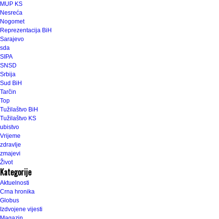
MUP KS
Nesreća
Nogomet
Reprezentacija BiH
Sarajevo
sda
SIPA
SNSD
Srbija
Sud BiH
Tarčin
Top
Tužilaštvo BiH
Tužilaštvo KS
ubistvo
Vrijeme
zdravlje
zmajevi
Život
Kategorije
Aktuelnosti
Crna hronika
Globus
Izdvojene vijesti
Magazin