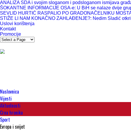
ANALIZA SDA i svojim sloganom i podsloganom ismijava građane i
ŠOKANTNE INFORMACIJE OSA-e: U BiH se nalaze dvije grup
SEVLID HURTIĆ RASPALIO PO GRADONAČELNIKU MOSTARA: “Ma
STIŽE LI NAM KONAČNO ZAHLAĐENJE?: Nedim Sladić otkriva
Uslovi korištenja
Kontakt
Promocije
Naslovnica
Vijesti
Aktuelnosti
Crna hronika
Sport
Evropa i svijet