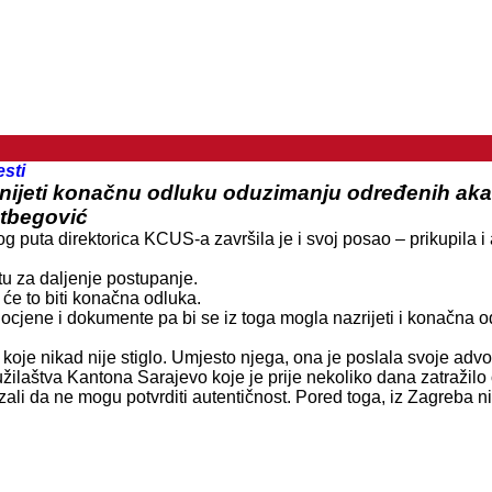
esti
nijeti konačnu odluku oduzimanju određenih akade
etbegović
g puta direktorica KCUS-a završila je i svoj posao – prikupila 
atu za daljenje postupanje.
a će to biti konačna odluka.
ocjene i dokumente pa bi se iz toga mogla nazrijeti i konačna odl
koje nikad nije stiglo. Umjesto njega, ona je poslala svoje advok
Tužilaštva Kantona Sarajevo koje je prije nekoliko dana zatraž
li da ne mogu potvrditi autentičnost. Pored toga, iz Zagreba nis