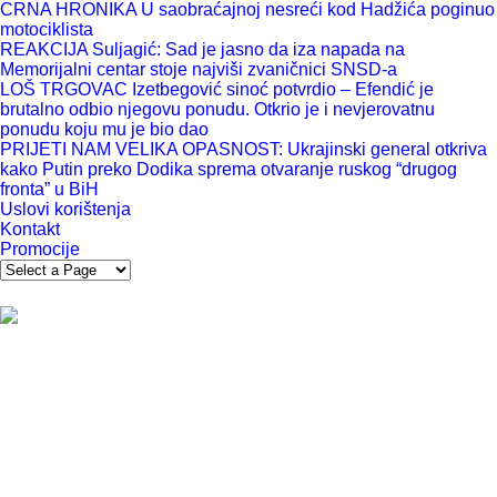
CRNA HRONIKA U saobraćajnoj nesreći kod Hadžića poginuo
motociklista
REAKCIJA Suljagić: Sad je jasno da iza napada na
Memorijalni centar stoje najviši zvaničnici SNSD-a
LOŠ TRGOVAC Izetbegović sinoć potvrdio – Efendić je
brutalno odbio njegovu ponudu. Otkrio je i nevjerovatnu
ponudu koju mu je bio dao
PRIJETI NAM VELIKA OPASNOST: Ukrajinski general otkriva
kako Putin preko Dodika sprema otvaranje ruskog “drugog
fronta” u BiH
Uslovi korištenja
Kontakt
Promocije