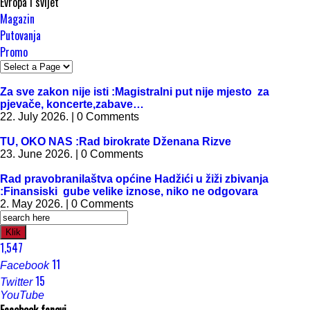
Evropa i svijet
Magazin
Putovanja
Promo
Za sve zakon nije isti :Magistralni put nije mjesto za
pjevače, koncerte,zabave…
22. July 2026. | 0 Comments
TU, OKO NAS :Rad birokrate Dženana Rizve
23. June 2026. | 0 Comments
Rad pravobranilaštva općine Hadžići u žiži zbivanja
:Finansiski gube velike iznose, niko ne odgovara
2. May 2026. | 0 Comments
Klik
1,547
11
Facebook
15
Twitter
YouTube