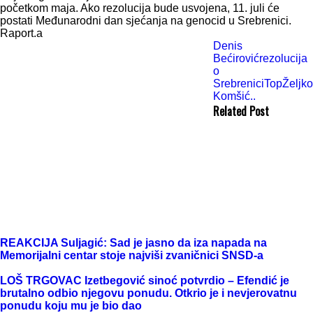
početkom maja. Ako rezolucija bude usvojena, 11. juli će
postati Međunarodni dan sjećanja na genocid u Srebrenici.
Raport.a
Denis
Bećirović
rezolucija
o
Srebrenici
Top
Željko
Komšić..
Related Post
REAKCIJA Suljagić: Sad je jasno da iza napada na
Memorijalni centar stoje najviši zvaničnici SNSD-a
LOŠ TRGOVAC Izetbegović sinoć potvrdio – Efendić je
brutalno odbio njegovu ponudu. Otkrio je i nevjerovatnu
ponudu koju mu je bio dao