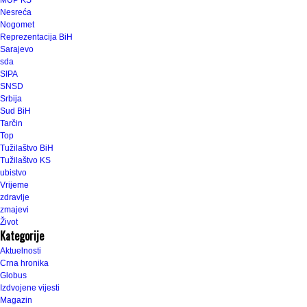
MUP KS
Nesreća
Nogomet
Reprezentacija BiH
Sarajevo
sda
SIPA
SNSD
Srbija
Sud BiH
Tarčin
Top
Tužilaštvo BiH
Tužilaštvo KS
ubistvo
Vrijeme
zdravlje
zmajevi
Život
Kategorije
Aktuelnosti
Crna hronika
Globus
Izdvojene vijesti
Magazin