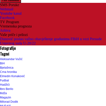
SMS Poruke
Webmail
Youtube kanal
Facebook
TV Program
Vremenska prognoza
Arhiva
Vaše priče i prilozi
Dunović poslao važno obavještenje građanima FBiH u vezi Presude
Ustavnog suda U-20/22
Fotografije
Tagovi
Aleksandar Vučić
BiH
Bjelašnica
Crna hronika
Elmedin Konaković
Fudbal
Hadžići
Ibro Berilo
Ilidža
Magazin
Milorad Dodik