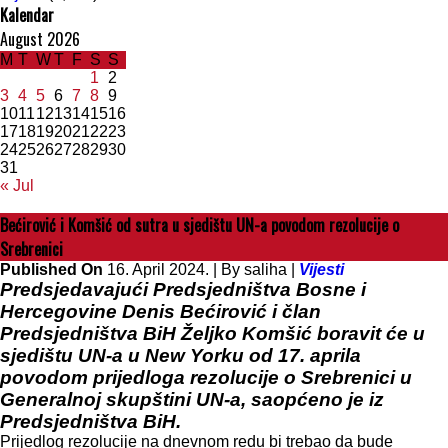
Kalendar
August 2026
M
T
W
T
F
S
S
1
2
3
4
5
6
7
8
9
10
11
12
13
14
15
16
17
18
19
20
21
22
23
24
25
26
27
28
29
30
31
« Jul
Bećirović i Komšić od sutra u sjedištu UN-a povodom rezolucije o
Srebrenici
Published On
16. April 2024. |
By saliha |
Vijesti
Predsjedavajući Predsjedništva Bosne i
Hercegovine Denis Bećirović i član
Predsjedništva BiH Željko Komšić boravit će u
sjedištu UN-a u New Yorku od 17. aprila
povodom prijedloga rezolucije o Srebrenici u
Generalnoj skupštini UN-a, saopćeno je iz
Predsjedništva BiH.
Prijedlog rezolucije na dnevnom redu bi trebao da bude