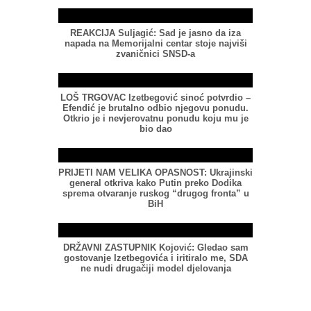
REAKCIJA Suljagić: Sad je jasno da iza
napada na Memorijalni centar stoje najviši
zvaničnici SNSD-a
LOŠ TRGOVAC Izetbegović sinoć potvrdio –
Efendić je brutalno odbio njegovu ponudu.
Otkrio je i nevjerovatnu ponudu koju mu je
bio dao
PRIJETI NAM VELIKA OPASNOST: Ukrajinski
general otkriva kako Putin preko Dodika
sprema otvaranje ruskog “drugog fronta” u
BiH
DRŽAVNI ZASTUPNIK Kojović: Gledao sam
gostovanje Izetbegovića i iritiralo me, SDA
ne nudi drugačiji model djelovanja