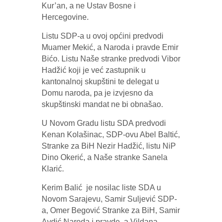
Kur’an, a ne Ustav Bosne i
Hercegovine.
Listu SDP-a u ovoj općini predvodi
Muamer Mekić, a Naroda i pravde Emir
Bićo. Listu Naše stranke predvodi Vibor
Hadžić koji je već zastupnik u
kantonalnoj skupštini te delegat u
Domu naroda, pa je izvjesno da
skupštinski mandat ne bi obnašao.
U Novom Gradu listu SDA predvodi
Kenan Kolašinac, SDP-ovu Abel Baltić,
Stranke za BiH Nezir Hadžić, listu NiP
Dino Okerić, a Naše stranke Sanela
Klarić.
Kerim Balić je nosilac liste SDA u
Novom Sarajevu, Samir Suljević SDP-
a, Omer Begović Stranke za BiH, Samir
Avdić Naroda i pravde, a Vildana