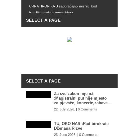
CRNA HRONIKA U saobraćajnoj nesreći kod
Hadžića poginuo motociklista
REAKCIJA Suljagić: Sad je jasno da iza napada na
Memorijalni centar stoje najviši zvaničnici SNSD-a
LOŠ TRGOVAC Izetbegović sinoć potvrdio – Efendić
je brutalno odbio njegovu ponudu. Otkrio je i
nevjerovatnu ponudu koju mu je bio dao
PRIJETI NAM VELIKA OPASNOST: Ukrajinski
general otkriva kako Putin preko Dodika sprema
otvaranje ruskog “drugog fronta” u BiH
Za sve zakon nije isti
:Magistralni put nije mjesto
za pjevače, koncerte,zabave…
22. July 2026. | 0 Comments
TU, OKO NAS :Rad birokrate
Dženana Rizve
23. June 2026. | 0 Comments