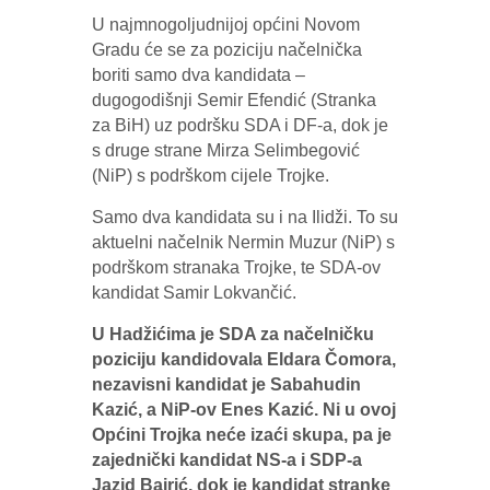
U najmnogoljudnijoj općini Novom
Gradu će se za poziciju načelnička
boriti samo dva kandidata –
dugogodišnji Semir Efendić (Stranka
za BiH) uz podršku SDA i DF-a, dok je
s druge strane Mirza Selimbegović
(NiP) s podrškom cijele Trojke.
Samo dva kandidata su i na Ilidži. To su
aktuelni načelnik Nermin Muzur (NiP) s
podrškom stranaka Trojke, te SDA-ov
kandidat Samir Lokvančić.
U Hadžićima je SDA za načelničku
poziciju kandidovala Eldara Čomora,
nezavisni kandidat je Sabahudin
Kazić, a NiP-ov Enes Kazić. Ni u ovoj
Općini Trojka neće izaći skupa, pa je
zajednički kandidat NS-a i SDP-a
Jazid Bajrić, dok je kandidat stranke