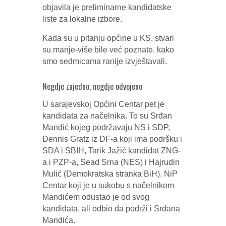
objavila je preliminarne kandidatske
liste za lokalne izbore.
Kada su u pitanju općine u KS, stvari
su manje-više bile već poznate, kako
smo sedmicama ranije izvještavali.
Negdje zajedno, negdje odvojeno
U sarajevskoj Općini Centar pet je
kandidata za načelnika. To su Srđan
Mandić kojeg podržavaju NS i SDP,
Dennis Gratz iz DF-a koji ima podršku i
SDA i SBIH, Tarik Jažić kandidat ZNG-
a i PZP-a, Sead Srna (NES) i Hajrudin
Mulić (Demokratska stranka BiH). NiP
Centar koji je u sukobu s načelnikom
Mandićem odustao je od svog
kandidata, ali odbio da podrži i Srđana
Mandića.