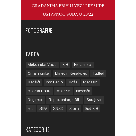
GRAĐANIMA FBIH U VEZI PRESUDE
USTAVNOG SUDA U-20/22
FOTOGRAFIJE
TAGOVI
Aleksandar Vučić
BiH
Bjelašnica
Crna hronika
Elmedin Konaković
Fudbal
Hadžići
Ibro Berilo
Ilidža
Magazin
Milorad Dodik
MUP KS
Nesreća
Nogomet
Reprezentacija BiH
Sarajevo
sda
SIPA
SNSD
Srbija
Sud BiH
Tarčin
Top
Tužilaštvo BiH
Tužilaštvo KS
ubistvo
Vrijeme
zdravlje
KATEGORIJE
zmajevi
Život