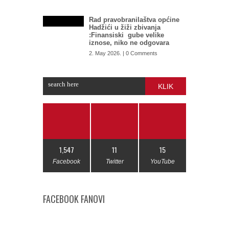
Rad pravobranilaštva općine
Hadžići u žiži zbivanja
:Finansiski gube velike
iznose, niko ne odgovara
2. May 2026. | 0 Comments
KLIK
1,547
11
15
Facebook
Twitter
YouTube
FACEBOOK FANOVI