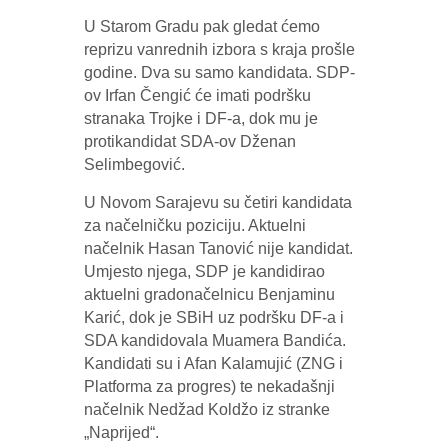
U Starom Gradu pak gledat ćemo
reprizu vanrednih izbora s kraja prošle
godine. Dva su samo kandidata. SDP-
ov Irfan Čengić će imati podršku
stranaka Trojke i DF-a, dok mu je
protikandidat SDA-ov Dženan
Selimbegović.
U Novom Sarajevu su četiri kandidata
za načelničku poziciju. Aktuelni
načelnik Hasan Tanović nije kandidat.
Umjesto njega, SDP je kandidirao
aktuelni gradonačelnicu Benjaminu
Karić, dok je SBiH uz podršku DF-a i
SDA kandidovala Muamera Bandića.
Kandidati su i Afan Kalamujić (ZNG i
Platforma za progres) te nekadašnji
načelnik Nedžad Koldžo iz stranke
„Naprijed“.