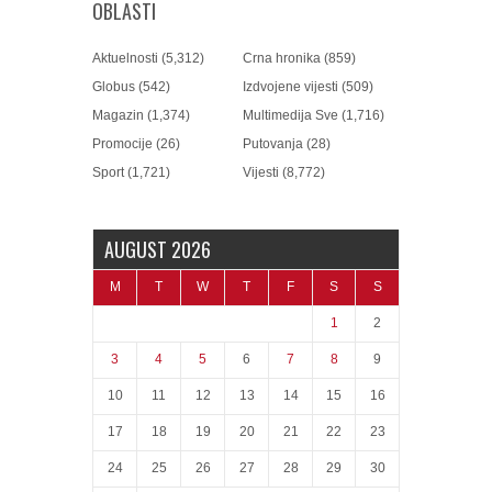
OBLASTI
Aktuelnosti
(5,312)
Crna hronika
(859)
Globus
(542)
Izdvojene vijesti
(509)
Magazin
(1,374)
Multimedija Sve
(1,716)
Promocije
(26)
Putovanja
(28)
Sport
(1,721)
Vijesti
(8,772)
AUGUST 2026
M
T
W
T
F
S
S
1
2
3
4
5
6
7
8
9
10
11
12
13
14
15
16
17
18
19
20
21
22
23
24
25
26
27
28
29
30