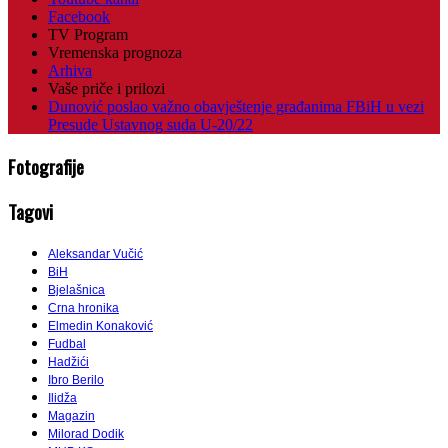
Facebook
TV Program
Vremenska prognoza
Arhiva
Vaše priče i prilozi
Dunović poslao važno obavještenje građanima FBiH u vezi
Presude Ustavnog suda U-20/22
Fotografije
Tagovi
Aleksandar Vučić
BiH
Bjelašnica
Crna hronika
Elmedin Konaković
Fudbal
Hadžići
Ibro Berilo
Ilidža
Magazin
Milorad Dodik