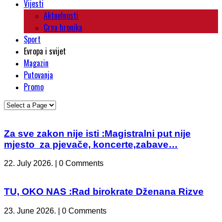
Vijesti
Aktuelnosti
Crna hronika
Sport
Evropa i svijet
Magazin
Putovanja
Promo
Za sve zakon nije isti :Magistralni put nije
mjesto za pjevače, koncerte,zabave…
22. July 2026. | 0 Comments
TU, OKO NAS :Rad birokrate Dženana Rizve
23. June 2026. | 0 Comments