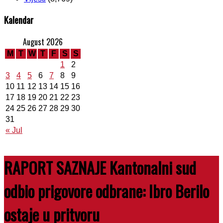
Kalendar
August 2026
M
T
W
T
F
S
S
1
2
3
4
5
6
7
8
9
10
11
12
13
14
15
16
17
18
19
20
21
22
23
24
25
26
27
28
29
30
31
« Jul
RAPORT SAZNAJE Kantonalni sud
odbio prigovore odbrane: Ibro Berilo
ostaje u pritvoru