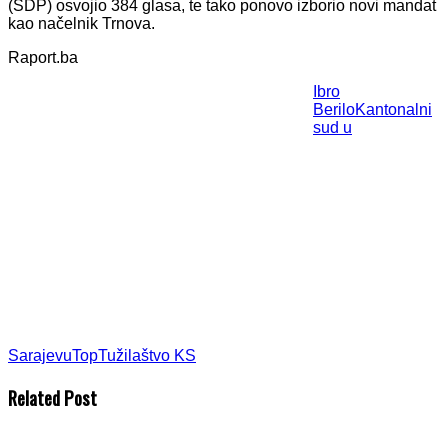
(SDP) osvojio 384 glasa, te tako ponovo izborio novi mandat
kao načelnik Trnova.
Raport.ba
Ibro
Berilo
Kantonalni
sud u
Sarajevu
Top
Tužilaštvo KS
Related Post