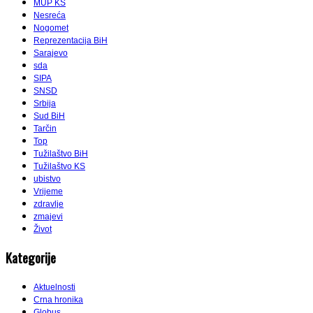
MUP KS
Nesreća
Nogomet
Reprezentacija BiH
Sarajevo
sda
SIPA
SNSD
Srbija
Sud BiH
Tarčin
Top
Tužilaštvo BiH
Tužilaštvo KS
ubistvo
Vrijeme
zdravlje
zmajevi
Život
Kategorije
Aktuelnosti
Crna hronika
Globus