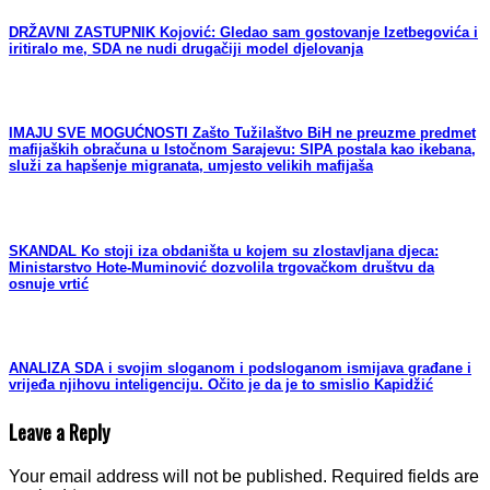
DRŽAVNI ZASTUPNIK Kojović: Gledao sam gostovanje Izetbegovića i
iritiralo me, SDA ne nudi drugačiji model djelovanja
IMAJU SVE MOGUĆNOSTI Zašto Tužilaštvo BiH ne preuzme predmet
mafijaških obračuna u Istočnom Sarajevu: SIPA postala kao ikebana,
služi za hapšenje migranata, umjesto velikih mafijaša
SKANDAL Ko stoji iza obdaništa u kojem su zlostavljana djeca:
Ministarstvo Hote-Muminović dozvolila trgovačkom društvu da
osnuje vrtić
ANALIZA SDA i svojim sloganom i podsloganom ismijava građane i
vrijeđa njihovu inteligenciju. Očito je da je to smislio Kapidžić
Leave a Reply
Your email address will not be published.
Required fields are