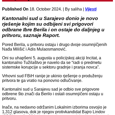
Published On
18. October 2024. |
By saliha |
Vijesti
Kantonalni sud u Sarajevo donio je novo
rješenje kojim su odbijeni svi prigovori
odbrane Ibre Berila i on ostaje do daljnjeg u
pritvoru, saznaje Raport.
Pored Berila, u pritvoru ostaju i drugo dvoje osumnjičjenih
Nađa Milišić i Adis Mulaosmanović.
Oni su uhapšeni 5. augusta u policijskoj akciji Incitat, a
kantonalno Tužilaštvo je navelo da se “radi o predmetu
sistemske korupcije u sektoru gradnje i pranja novca”.
Vrhovni sud FBiH ranije je ukinio rješenje o produženju
pritvora te ga vratio na ponovno odlučivanje.
Kantonalni sud u Sarajevu sad je odbio sve prigovore
odbrene što znači da Berilo i ostali osumnjičeni ostaju u
pritvoru.
Inače, na nedavno održanim Lokalnim izborima osvojio je
1,312 glasova, dok je njegov protivkandidat Bajro Lindov