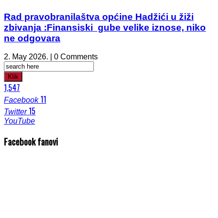
Rad pravobranilaštva općine Hadžići u žiži
zbivanja :Finansiski gube velike iznose, niko
ne odgovara
2. May 2026. | 0 Comments
Klik
1,547
11
Facebook
15
Twitter
YouTube
Facebook fanovi