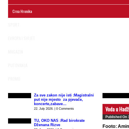
Crna Hronika
SPORT
EVROPA I SVIJET
MAGAZIN
PUTOVANJA
PROMO
Za sve zakon nije isti :Magistralni
put nije mjesto za pjevače,
koncerte,zabave…
Voda u Hadži
22. July 2026. | 0 Comments
Published On
TU, OKO NAS :Rad birokrate
Dženana Rizve
Footo: Amin