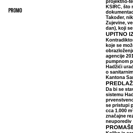
projektno-t
KSIRC, što n
PROMO
dokumentaci
Također, nik
Zujevine, v
dan), koji s
UPITNO 
Kontradikto
koje se može
obrazloženj
agencije 201
pumpnom pos
Hadžići ura
o sanitarni
Kantona Sar
PREDLAŽ
Da bi se st
sistemu Hadž
prvenstveno
se pristupi 
cca 1.000 m
značajne rez
neuporediv k
PROMAŠE