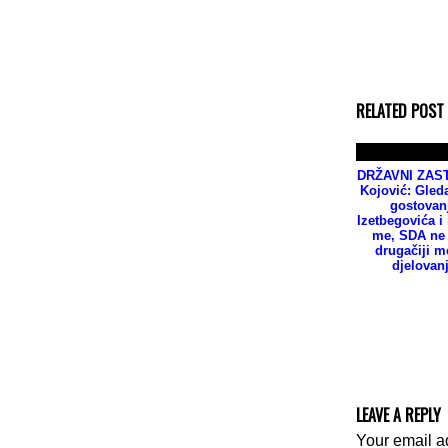
RELATED POST
DRŽAVNI ZAS
Kojović: Gled
gostovan
Izetbegovića i i
me, SDA ne
drugačiji m
djelovan
LEAVE A REPLY
Your email a