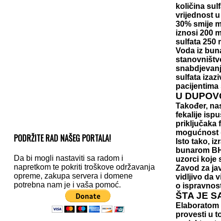
količina sul
vrijednost u
30% smije mi
iznosi 200 m
sulfata 250 
Voda iz buna
stanovništvo
snabdjevanj
sulfata izaz
pacijentima
U DUPOVC
Također, na
fekalije ispu
priključaka 
mogućnost 
PODRŽITE RAD NAŠEG PORTALA!
Isto tako, i
bunarom BH1
Da bi mogli nastaviti sa radom i
uzorci koje 
napretkom te pokriti troškove održavanja
Zavod za ja
opreme, zakupa servera i domene
vidljivo da 
potrebna nam je i vaša pomoć.
o ispravnost
ŠTA JE S
Elaboratom 
provesti u t