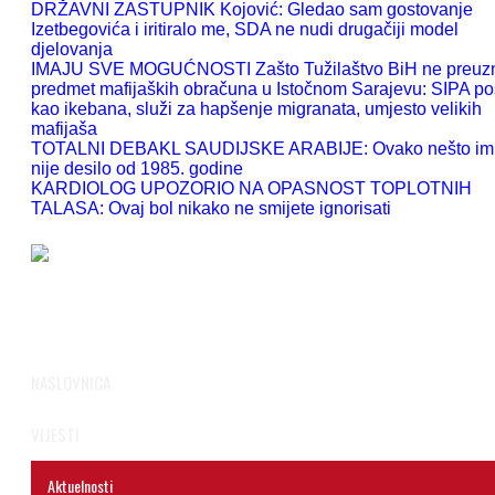
DRŽAVNI ZASTUPNIK Kojović: Gledao sam gostovanje
Izetbegovića i iritiralo me, SDA ne nudi drugačiji model
djelovanja
IMAJU SVE MOGUĆNOSTI Zašto Tužilaštvo BiH ne preu
predmet mafijaških obračuna u Istočnom Sarajevu: SIPA po
kao ikebana, služi za hapšenje migranata, umjesto velikih
mafijaša
TOTALNI DEBAKL SAUDIJSKE ARABIJE: Ovako nešto im
nije desilo od 1985. godine
KARDIOLOG UPOZORIO NA OPASNOST TOPLOTNIH
TALASA: Ovaj bol nikako ne smijete ignorisati
NASLOVNICA
VIJESTI
Aktuelnosti