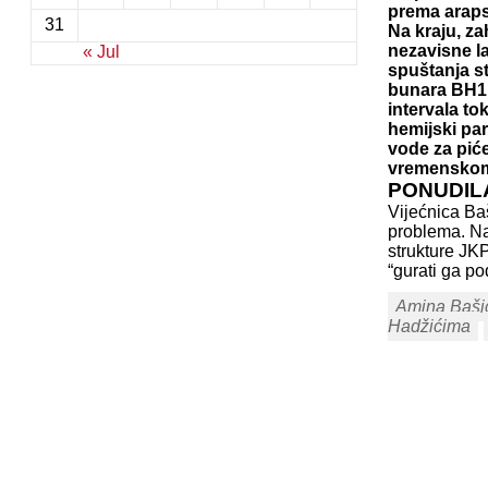
prema araps
31
Na kraju, za
nezavisne l
« Jul
spuštanja st
bunara BH1 i
intervala to
hemijski par
vode za piće
vremenskom 
PONUDIL
Vijećnica Ba
problema. Na
strukture JK
“gurati ga po
Amina Baši
Hadžićima