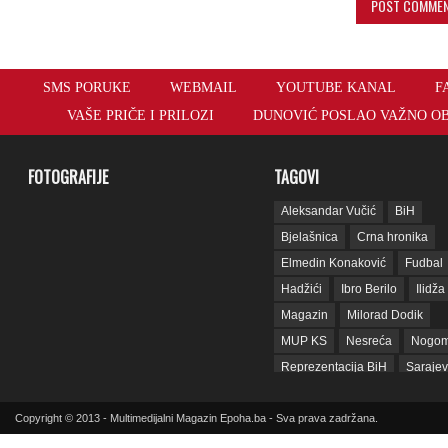
SMS PORUKE
WEBMAIL
YOUTUBE KANAL
F
VAŠE PRIČE I PRILOZI
DUNOVIĆ POSLAO VAŽNO OB
FOTOGRAFIJE
TAGOVI
Aleksandar Vučić
BiH
Bjelašnica
Crna hronika
Elmedin Konaković
Fudbal
Hadžići
Ibro Berilo
Ilidža
Magazin
Milorad Dodik
MUP KS
Nesreća
Nogom
Reprezentacija BiH
Saraje
sda
SIPA
SNSD
Srbij
Copyright © 2013 - Multimedijalni Magazin Epoha.ba - Sva prava zadržana.
Sud BiH
Tarčin
Top
Tužilaštvo BiH
Tužilaštvo K