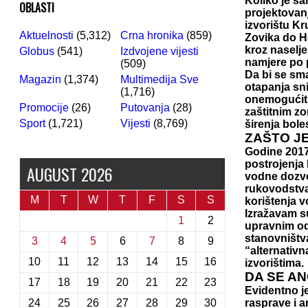
Koliko je s
OBLASTI
projektovan
izvorištu K
Aktuelnosti
(5,312)
Crna hronika
(859)
Zovika do Ha
kroz naselje
Globus
(541)
Izdvojene vijesti
namjere po 
(509)
Da bi se sm
Magazin
(1,374)
Multimedija Sve
otapanja sn
(1,716)
onemogućiti
Promocije
(26)
Putovanja
(28)
zaštitnim zo
Sport
(1,721)
Vijesti
(8,769)
širenja bole
ZAŠTO J
Godine 2017
postrojenja 
AUGUST 2026
vodne dozvol
rukovodstva
M
T
W
T
F
S
S
korištenja 
Izražavam su
1
2
upravnim od
stanovništv
3
4
5
6
7
8
9
“alternativ
10
11
12
13
14
15
16
izvorištima.
DA SE A
17
18
19
20
21
22
23
Evidentno j
24
25
26
27
28
29
30
rasprave i a