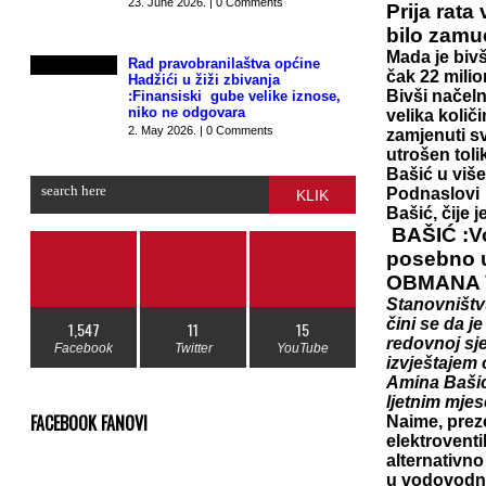
23. June 2026. | 0 Comments
Prija rat
bilo zamu
Mada je biv
Rad pravobranilaštva općine
čak 22 mili
Hadžići u žiži zbivanja
Bivši načeln
:Finansiski gube velike iznose,
niko ne odgovara
velika količ
2. May 2026. | 0 Comments
zamjenuti sv
utrošen toli
Bašić u više
Podnaslovi u
KLIK
Bašić, čije 
BAŠIĆ :Vo
posebno u
OBMANA 
Stanovništvu
čini se da j
1,547
11
15
redovnoj sje
Facebook
Twitter
YouTube
izvještajem
Amina Bašić 
ljetnim mjes
FACEBOOK FANOVI
Naime, preze
elektroventil
alternativn
u vodovodni 