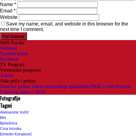
Name
*
Email
*
Website
Save my name, email, and website in this browser for the
next time I comment.
SMS Poruke
Webmail
Youtube kanal
Facebook
TV Program
Vremenska prognoza
Arhiva
Vaše priče i prilozi
Dunović poslao važno obavještenje građanima FBiH u vezi Presude
Ustavnog suda U-20/22
Fotografije
Tagovi
Aleksandar Vučić
BiH
Bjelašnica
Crna hronika
Elmedin Konaković