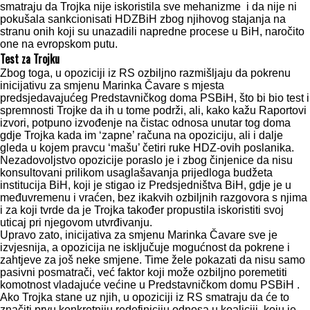
smatraju da Trojka nije iskoristila sve mehanizme i da nije ni
pokušala sankcionisati HDZBiH zbog njihovog stajanja na
stranu onih koji su unazadili napredne procese u BiH, naročito
one na evropskom putu.
Test za Trojku
Zbog toga, u opoziciji iz RS ozbiljno razmišljaju da pokrenu
inicijativu za smjenu Marinka Čavare s mjesta
predsjedavajućeg Predstavničkog doma PSBiH, što bi bio test i
spremnosti Trojke da ih u tome podrži, ali, kako kažu Raportovi
izvori, potpuno izvođenje na čistac odnosa unutar tog doma
gdje Trojka kada im ‘zapne’ računa na opoziciju, ali i dalje
gleda u kojem pravcu ‘mašu’ četiri ruke HDZ-ovih poslanika.
Nezadovoljstvo opozicije poraslo je i zbog činjenice da nisu
konsultovani prilikom usaglašavanja prijedloga budžeta
institucija BiH, koji je stigao iz Predsjedništva BiH, gdje je u
međuvremenu i vraćen, bez ikakvih ozbiljnih razgovora s njima
i za koji tvrde da je Trojka također propustila iskoristiti svoj
uticaj pri njegovom utvrđivanju.
Upravo zato, inicijativa za smjenu Marinka Čavare sve je
izvjesnija, a opozicija ne isključuje mogućnost da pokrene i
zahtjeve za još neke smjene. Time žele pokazati da nisu samo
pasivni posmatrači, već faktor koji može ozbiljno poremetiti
komotnost vladajuće većine u Predstavničkom domu PSBiH .
Ako Trojka stane uz njih, u opoziciji iz RS smatraju da će to
značiti prvu konkretniju redefiniciju odnosa u koaliciji koju je