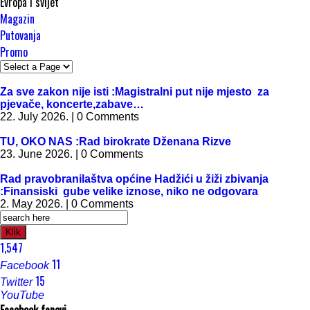
Evropa i svijet
Magazin
Putovanja
Promo
Za sve zakon nije isti :Magistralni put nije mjesto za
pjevače, koncerte,zabave…
22. July 2026. | 0 Comments
TU, OKO NAS :Rad birokrate Dženana Rizve
23. June 2026. | 0 Comments
Rad pravobranilaštva općine Hadžići u žiži zbivanja
:Finansiski gube velike iznose, niko ne odgovara
2. May 2026. | 0 Comments
Klik
1,547
11
Facebook
15
Twitter
YouTube