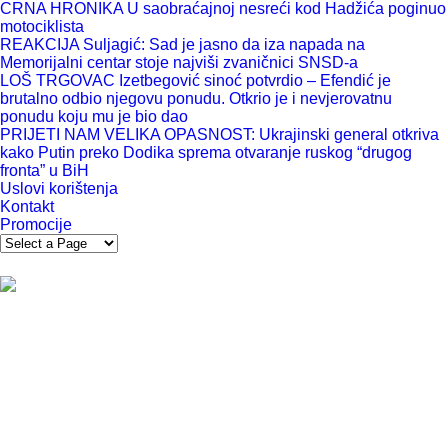
CRNA HRONIKA U saobraćajnoj nesreći kod Hadžića poginuo
motociklista
REAKCIJA Suljagić: Sad je jasno da iza napada na
Memorijalni centar stoje najviši zvaničnici SNSD-a
LOŠ TRGOVAC Izetbegović sinoć potvrdio – Efendić je
brutalno odbio njegovu ponudu. Otkrio je i nevjerovatnu
ponudu koju mu je bio dao
PRIJETI NAM VELIKA OPASNOST: Ukrajinski general otkriva
kako Putin preko Dodika sprema otvaranje ruskog “drugog
fronta” u BiH
Uslovi korištenja
Kontakt
Promocije