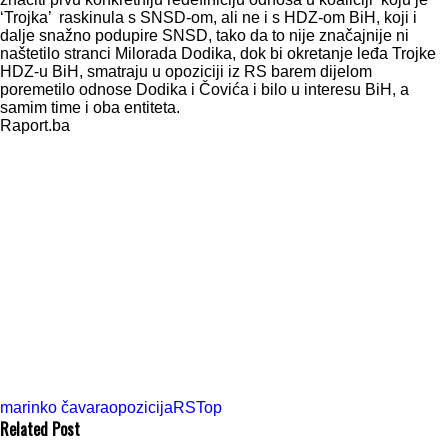
‘Trojka’ raskinula s SNSD-om, ali ne i s HDZ-om BiH, koji i
dalje snažno podupire SNSD, tako da to nije značajnije ni
naštetilo stranci Milorada Dodika, dok bi okretanje leđa Trojke
HDZ-u BiH, smatraju u opoziciji iz RS barem dijelom
poremetilo odnose Dodika i Čovića i bilo u interesu BiH, a
samim time i oba entiteta.
Raport.ba
marinko čavara
opozicijaRS
Top
Related Post