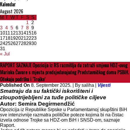
Kalendar
August 2026
M
T
W
T
F
S
S
1
2
3
4
5
6
7
8
9
10
11
12
13
14
15
16
17
18
19
20
21
22
23
24
25
26
27
28
29
30
31
« Jul
RAPORT SAZNAJE Opozicija iz RS razmišlja da zatraži smjenu HDZ-ovog
Marinka Čavare s mjesta predsjedavajućeg Predstavničkog doma PSBiH.
Očekuju podršku i ‘Trojke’
Published On
8. September 2025. |
By saliha |
Vijesti
Smatraju da su faktički iskorišteni i
zloupotrijebljeni za tuđe političke ciljeve
Autor: Semira Degirmendžić
Opozicija iz Republike Srpske u Parlamentarnoj skupštini BiH
sve intenzivnije razmatra političke poteze kojima bi na čistac
izvela odnose Trojke sa HDZ-om BiH i SNSD-om, saznaje
Raport.