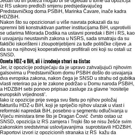
Jedan od tih poteza mogao bi se ogledati u tome da opozicija
iz RS uskoro predloži smjenu predsjedavajućeg
Predstavničkog doma PSBiH, Marinka Čavare, inače kadra
HDZBiH.
Nakon što su opozicionari u više navrata pokazali da su
spremni biti konstruktivan partner institucijama BiH, usprotivili
se udarima Milorada Dodika na ustavni poredak i BiH i RS, kao
i usvajanju neustavnih zakona u NSRS, sada smatraju da su
faktički iskorišteni i zloupotrijebljeni za tuđe političke ciljeve ,a
da su na njihovoj kooperativnosti profitirali oni koji su ostali uz
SNSD.
Osveta HDZ-u BiH, ali i izvođenje stvari na čistac
Jer, iz opozicije podsjećaju da je upravo zahvaljujući njihovim
galsovima u Predstavničkom domu PSBiH došlo do usvajanja
dva evropska zakona, nakon čega je SNSD u strahu od gubitka
vlasti reterirao pa je te zakone podržao u Domu naroda PSBiH,
a HDZBiH sebi ponovo pripisao zasluge za glavne ‘nositelje
europskih vrijednosti’.
Iako iz opozicije prije svega svu štetu po njihov položaj
fakturišu HDZ-u BiH, koji je spriječio njihov ulazak u vlast i
reformski napredak BiH, posebno u segmentu odlučivanja u
Vijeću ministara time što je Dragan Čović čvrsto ostao uz
SNSD, opozicija iz RS zamjera i Trojki što se nisu žešće svim
zakonskim sredstvimai uslovljavanjima suprotstavili HDZBiH.
Raportovi izvori iz opozicionih stranaka iz RS kažu da