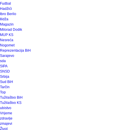
Fudbal
Hadžići
Ibro Berilo
Ilidža
Magazin
Milorad Dodik
MUP KS
Nesreća
Nogomet
Reprezentacija BiH
Sarajevo
sda
SIPA
SNSD
Srbija
Sud BiH
Tarčin
Top
Tužilaštvo BiH
Tužilaštvo KS
ubistvo
Vrijeme
zdravlje
zmajevi
Život