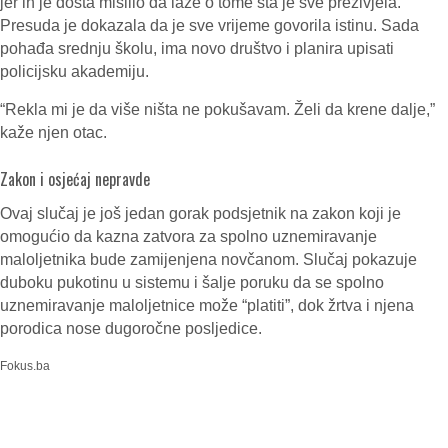
jer ih je dosta mislilo da laže o tome šta je sve preživjela.
Presuda je dokazala da je sve vrijeme govorila istinu. Sada
pohađa srednju školu, ima novo društvo i planira upisati
policijsku akademiju.
“Rekla mi je da više ništa ne pokušavam. Želi da krene dalje,”
kaže njen otac.
Zakon i osjećaj nepravde
Ovaj slučaj je još jedan gorak podsjetnik na zakon koji je
omogućio da kazna zatvora za spolno uznemiravanje
maloljetnika bude zamijenjena novčanom. Slučaj pokazuje
duboku pukotinu u sistemu i šalje poruku da se spolno
uznemiravanje maloljetnice može “platiti”, dok žrtva i njena
porodica nose dugoročne posljedice.
Fokus.ba