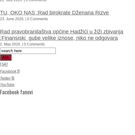
22. July 2026. | 0 Comments
TU, OKO NAS :Rad birokrate Dženana Rizve
23. June 2026. | 0 Comments
Rad pravobranilaštva općine Hadžići u žiži zbivanja
:Finansiski gube velike iznose, niko ne odgovara
2. May 2026. | 0 Comments
Klik
1,547
11
Facebook
15
Twitter
YouTube
Facebook fanovi