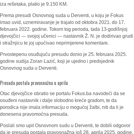
iza rešetaka, platio je 9.150 KM.
Prema presudi Osnovnog suda u Derventi, u koju je Fokus
imao uvid, uznemiravanje je trajalo od oktobra 2021. do 17.
februara 2022. godine. Tokom tog perioda, tada 13-godišnjoj
djevojčici — svojoj učenici — nastavnik Ž. N. je dodirivao grudi
i stražnjicu te joj upućivao neprimjerene komentare.
Prvostepenu osuđujuću presudu donio je 25. februara 2025.
godine sudija Zoran Lazić, koji je ujedno i predsjednik
Osnovnog suda u Derventi.
Presuda postala pravosnažna u aprilu
Otac djevojčice obratio se portalu Fokus.ba navodeći da se
osuđeni nastavnik i dalje slobodno kreće gradom, te da
porodica nije imala informaciju o mogućoj žalbi, niti da li je
donesena pravomoćna presuda.
Poslali smo upit Osnovnom sudu u Derventi, te dobili odgovor
da je presuda postala pravosnažna još 28. aprila 2025. godine.