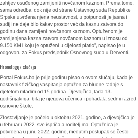
zahtjev osuđenog zamijeniti novčanom kaznom. Prema tome,
sama odredba, dok nije od strane Ustavnog suda Republike
Srpske utvrđena njena neustavnost, u potpunosti je jasna i
sudiji ne daje bilo kakav prostor već da kaznu zatvora do
godinu dana zamijeni novčanom kaznom. Optuženom je
zamijenjena kazna zatvora novčanom kaznom u iznosu od
9.150 KM i koju je optuženi u cijelosti platio”, napisao je u
odgovoru za Fokus predsjednik Osnovnog suda u Derventi.
Hronologija slučaja
Portal Fokus.ba je prije godinu pisao o ovom slučaju, kada je
nastavnik fizičkog vaspitanja optužen za bludne radnje s
djetetom mlađim od 15 godina. Djevojčica, tada 13-
godišnjakinja, bila je njegova učenica i pohađala sedmi razred
osnovne škole.
Zlostavljanje je počelo u oktobru 2021. godine, a djevojčica je
u februaru 2022. sve ispričala roditeljima. Optužnica je
potvrđena u junu 2022. godine, međutim postupak se često