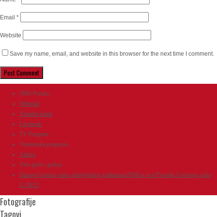
Email
*
Website
Save my name, email, and website in this browser for the next time I comment.
SMS Poruke
Webmail
Youtube kanal
Facebook
TV Program
Vremenska prognoza
Arhiva
Vaše priče i prilozi
Dunović poslao važno obavještenje građanima FBiH u vezi Presude Ustavnog suda
U-20/22
Fotografije
Tagovi