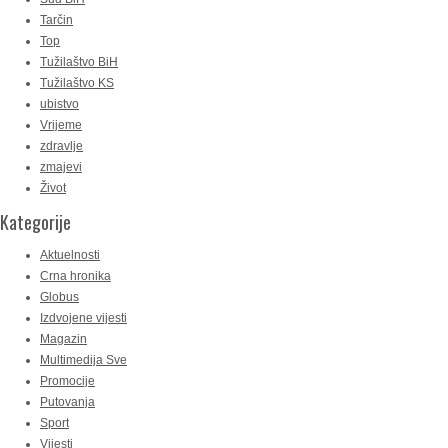
Tarčin
Top
Tužilaštvo BiH
Tužilaštvo KS
ubistvo
Vrijeme
zdravlje
zmajevi
Život
Kategorije
Aktuelnosti
Crna hronika
Globus
Izdvojene vijesti
Magazin
Multimedija Sve
Promocije
Putovanja
Sport
Vijesti