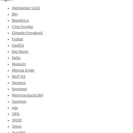
Aleksandar Vučić
BiH
Bjelašnica
Crna hronika
Elmedin Konaković
Fudbal
Hadžići
Ibro Berilo
Ilidža
Magazin
Milorad Dodik
MUP KS
Nesreća
Nogomet
Reprezentacija BiH
Sarajevo
sda
SIPA
SNSD
Srbija
Sud BiH