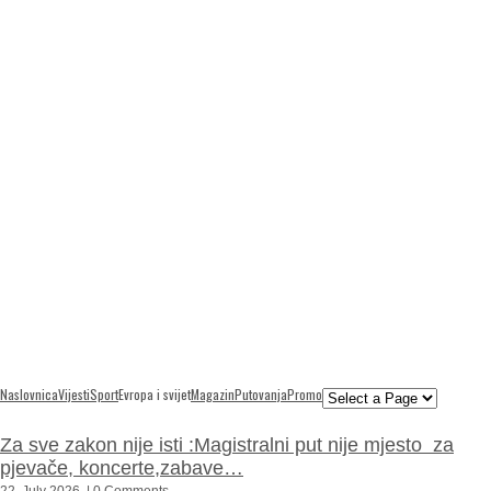
Naslovnica
Vijesti
Sport
Evropa i svijet
Magazin
Putovanja
Promo
Za sve zakon nije isti :Magistralni put nije mjesto za
pjevače, koncerte,zabave…