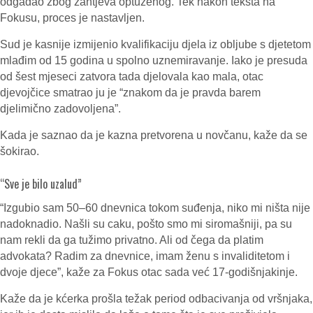
odgađao zbog zahtjeva optuženog. Tek nakon teksta na
Fokusu, proces je nastavljen.
Sud je kasnije izmijenio kvalifikaciju djela iz obljube s djetetom
mlađim od 15 godina u spolno uznemiravanje. Iako je presuda
od šest mjeseci zatvora tada djelovala kao mala, otac
djevojčice smatrao ju je “znakom da je pravda barem
djelimično zadovoljena”.
Kada je saznao da je kazna pretvorena u novčanu, kaže da se
šokirao.
“Sve je bilo uzalud”
“Izgubio sam 50–60 dnevnica tokom suđenja, niko mi ništa nije
nadoknadio. Našli su caku, pošto smo mi siromašniji, pa su
nam rekli da ga tužimo privatno. Ali od čega da platim
advokata? Radim za dnevnice, imam ženu s invaliditetom i
dvoje djece”, kaže za Fokus otac sada već 17-godišnjakinje.
Kaže da je kćerka prošla težak period odbacivanja od vršnjaka,