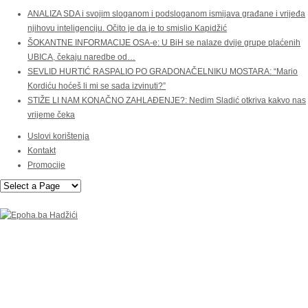
ANALIZA SDA i svojim sloganom i podsloganom ismijava građane i vrijeđa
njihovu inteligenciju. Očito je da je to smislio Kapidžić
ŠOKANTNE INFORMACIJE OSA-e: U BiH se nalaze dvije grupe plaćenih
UBICA, čekaju naredbe od…
SEVLID HURTIĆ RASPALIO PO GRADONAČELNIKU MOSTARA: “Mario
Kordiću hoćeš li mi se sada izvinuti?”
STIŽE LI NAM KONAČNO ZAHLAĐENJE?: Nedim Sladić otkriva kakvo nas
vrijeme čeka
Uslovi korištenja
Kontakt
Promocije