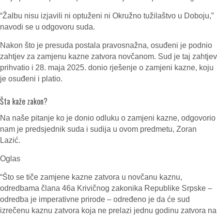
“Žalbu nisu izjavili ni optuženi ni Okružno tužilaštvo u Doboju,”
navodi se u odgovoru suda.
Nakon što je presuda postala pravosnažna, osuđeni je podnio
zahtjev za zamjenu kazne zatvora novčanom. Sud je taj zahtjev
prihvatio i 28. maja 2025. donio rješenje o zamjeni kazne, koju
je osuđeni i platio.
Šta kaže zakon?
Na naše pitanje ko je donio odluku o zamjeni kazne, odgovorio
nam je predsjednik suda i sudija u ovom predmetu, Zoran
Lazić.
Oglas
“Što se tiče zamjene kazne zatvora u novčanu kaznu,
odredbama člana 46a Krivičnog zakonika Republike Srpske –
odredba je imperativne prirode – određeno je da će sud
izrečenu kaznu zatvora koja ne prelazi jednu godinu zatvora na