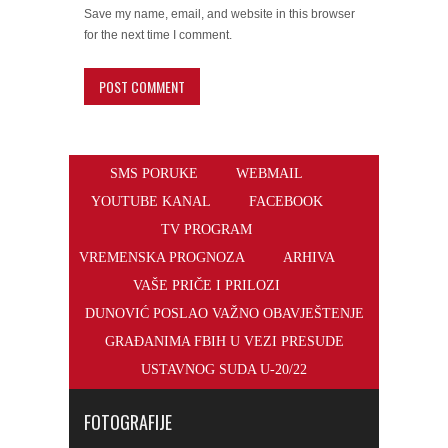
Email
*
Website
Save my name, email, and website in this browser
for the next time I comment.
SMS PORUKE
WEBMAIL
YOUTUBE KANAL
FACEBOOK
TV PROGRAM
VREMENSKA PROGNOZA
ARHIVA
VAŠE PRIČE I PRILOZI