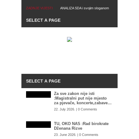
ZADNJE VIJESTI
ANALIZA SDA i svojim sloganom
ŠOKANTNE INFORMACIJE
i podsloganom ismijava građane
OSA-e: U BiH se nalaze dvije
i vrijeđa njihovu inteligenciju.
grupe plaćenih UBICA, čekaju
Očito je da je to smislio Kapidžić
naredbe od…
Za sve zakon nije isti
:Magistralni put nije mjesto
za pjevače, koncerte,zabave…
22. July 2026. | 0 Comments
TU, OKO NAS :Rad birokrate
Dženana Rizve
23. June 2026. | 0 Comments