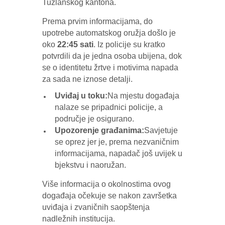
oružja došlo je oko 22:45 sati
U Tuzli je
sinoć
došlo do pucnjave u
kojoj je smrtno stradala jedna osoba,
potvrđeno je iz Operativnog centra
Ministarstva unutrašnjih poslova
Tuzlanskog kantona.
Prema prvim informacijama, do
upotrebe automatskog oružja došlo je
oko
22:45 sati
. Iz policije su kratko
potvrdili da je jedna osoba ubijena, dok
se o identitetu žrtve i motivima napada
za sada ne iznose detalji.
Uviđaj u toku:
Na mjestu događaja
nalaze se pripadnici policije, a
područje je osigurano.
Upozorenje građanima:
Savjetuje
se oprez jer je, prema nezvaničnim