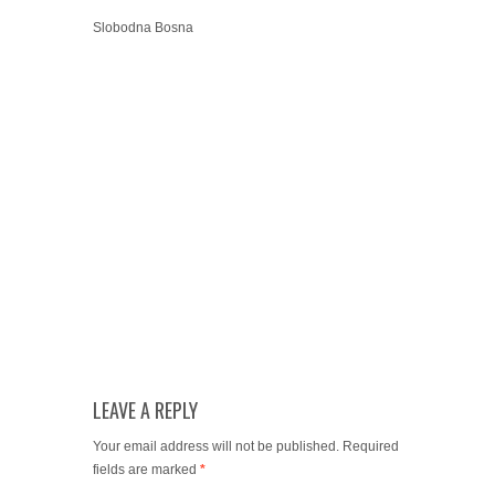
informacijama, napadač još uvijek u
bjekstvu i naoružan.
Više informacija o okolnostima ovog
događaja očekuje se nakon završetka
uviđaja i zvaničnih saopštenja
nadležnih institucija.
Slobodna Bosna