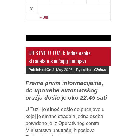
1
2
3
4
5
6
7
8
9
10
11
12
13
14
15
16
17
18
19
20
21
22
23
24
25
26
27
28
29
30
31
« Jul
UBISTVO U TUZLI: Jedna osoba
stradala u sinoćnjoj pucnjavi
Published On
3. May 2026. |
By saliha |
Globus
Prema prvim informacijama,
do upotrebe automatskog