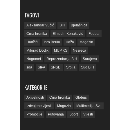
DUNOVIĆ POSLAO VAŽNO OBAVJEŠTENJE
GRAĐANIMA FBIH U VEZI PRESUDE
USTAVNOG SUDA U-20/22
FOTOGRAFIJE
TAGOVI
Aleksandar Vučić
BiH
Bjelašnica
Crna hronika
Elmedin Konaković
Fudbal
Hadžići
Ibro Berilo
Ilidža
Magazin
Milorad Dodik
MUP KS
Nesreća
Nogomet
Reprezentacija BiH
Sarajevo
sda
SIPA
SNSD
Srbija
Sud BiH
Tarčin
Top
Tužilaštvo BiH
Tužilaštvo KS
ubistvo
Vrijeme
zdravlje
KATEGORIJE