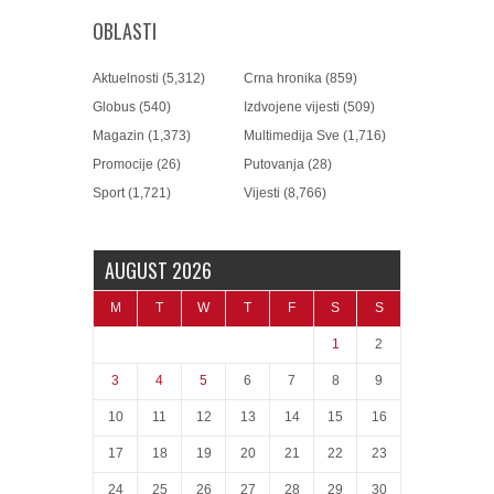
OBLASTI
Aktuelnosti
(5,312)
Crna hronika
(859)
Globus
(540)
Izdvojene vijesti
(509)
Magazin
(1,373)
Multimedija Sve
(1,716)
Promocije
(26)
Putovanja
(28)
Sport
(1,721)
Vijesti
(8,766)
AUGUST 2026
M
T
W
T
F
S
S