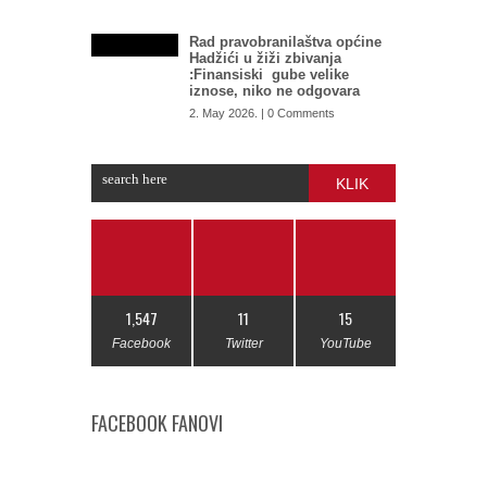
Rad pravobranilaštva općine
Hadžići u žiži zbivanja
:Finansiski gube velike
iznose, niko ne odgovara
2. May 2026. | 0 Comments
KLIK
1,547
11
15
Facebook
Twitter
YouTube
FACEBOOK FANOVI