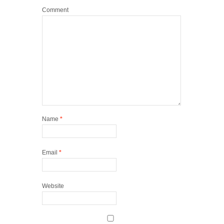
LEAVE A REPLY
Your email address will not be published.
Required
fields are marked
*
Comment
Name
*