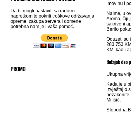
imovinu i po
Da bi mogli nastaviti sa radom i
Naime, u ov
napretkom te pokriti troškove održavanja
Aroma, čiji
opreme, zakupa servera i domene
sakriveni ap
potrebna nam je i vaša pomoć.
Berilo poku
Oduzeti su 
283.753 KM,
KM, kao i ap
Bošnjak dao p
PROMO
Ukupna vrij
Kada je u pi
izvještaj o 
nezakonite 
Milišić.
Slobodna 