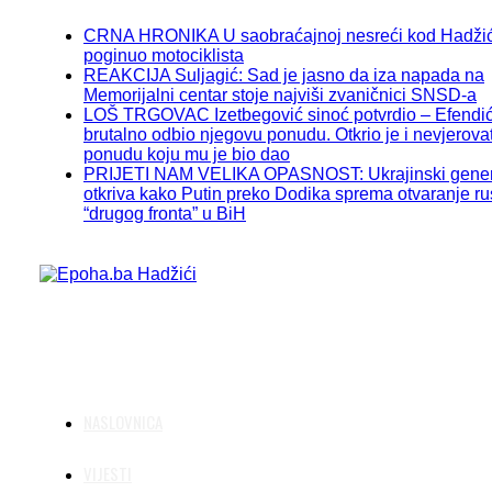
CRNA HRONIKA U saobraćajnoj nesreći kod Hadži
poginuo motociklista
REAKCIJA Suljagić: Sad je jasno da iza napada na
Memorijalni centar stoje najviši zvaničnici SNSD-a
LOŠ TRGOVAC Izetbegović sinoć potvrdio – Efendić
brutalno odbio njegovu ponudu. Otkrio je i nevjerova
ponudu koju mu je bio dao
PRIJETI NAM VELIKA OPASNOST: Ukrajinski gener
otkriva kako Putin preko Dodika sprema otvaranje r
“drugog fronta” u BiH
NASLOVNICA
VIJESTI