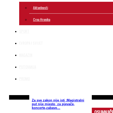
Aktuelnosti
Crna Hronika
SPORT
EVROPA I SVIJET
MAGAZIN
PUTOVANJA
PROMO
Za sve zakon nije isti :Magistralni
put nije mjesto za pjevače,
koncerte,zabave…
OSUMNJIČEN