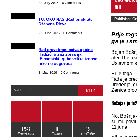
22. July 2026. | 0 Comments
BiH
Published O
TU, OKO NAS :Rad birokrate
Dženana Rizve
23. June 2026. | 0 Comments
Prije tog
ga je i sm
Rad pravobranilaštva općine
Bojan Bošnj
Hadžići u žiži zbivanja
aferi Bjela
:Finansiski gube velike iznose,
Ustavnom s
niko ne odgovara
2. May 2026. | 0 Comments
Prije toga, 
Tada je pre
uređenja, gr
Zenica prov
KLIK
Bošnjak je tuž
No, Bošnjak
su mu povri
11.juna.
1,547
11
15
Facebook
Twitter
YouTube