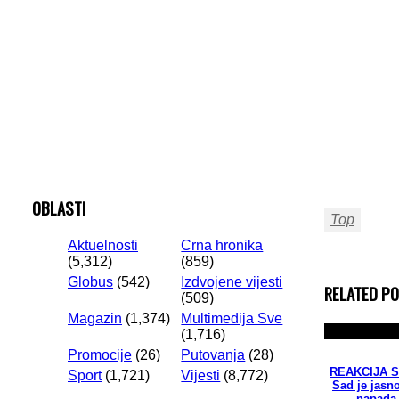
OBLASTI
Top
Aktuelnosti
Crna hronika
(5,312)
(859)
Globus
(542)
Izdvojene vijesti
RELATED P
(509)
Magazin
(1,374)
Multimedija Sve
(1,716)
Promocije
(26)
Putovanja
(28)
REAKCIJA Su
Sport
(1,721)
Vijesti
(8,772)
Sad je jasno
napada