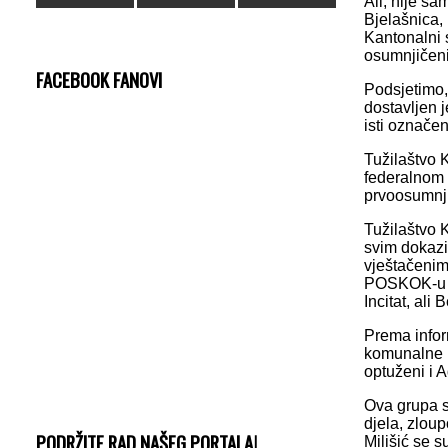
Ali, nije s
Bjelašnica, 
Kantonalni 
osumnjičeni
FACEBOOK FANOVI
Podsjetimo,
dostavljen 
isti označen
Tužilaštvo 
federalnom
prvoosumnji
Tužilaštvo 
svim dokazi
vještačenim
POSKOK-u d
Incitat, al
Prema infor
komunalne p
optuženi i 
Ova grupa se
djela, zloup
PODRŽITE RAD NAŠEG PORTALA!
Milišić se 