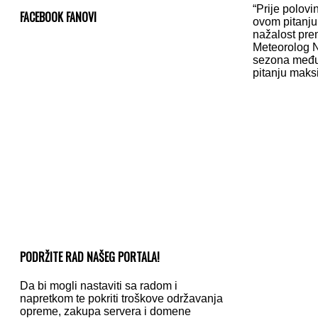
“Prije polovi
FACEBOOK FANOVI
ovom pitanju j
nažalost pre
Meteorolog N
sezona među 
pitanju maksi
PODRŽITE RAD NAŠEG PORTALA!
Da bi mogli nastaviti sa radom i
napretkom te pokriti troškove održavanja
opreme, zakupa servera i domene