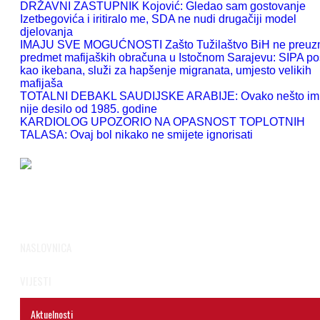
DRŽAVNI ZASTUPNIK Kojović: Gledao sam gostovanje
Izetbegovića i iritiralo me, SDA ne nudi drugačiji model
djelovanja
IMAJU SVE MOGUĆNOSTI Zašto Tužilaštvo BiH ne preu
predmet mafijaških obračuna u Istočnom Sarajevu: SIPA po
kao ikebana, služi za hapšenje migranata, umjesto velikih
mafijaša
TOTALNI DEBAKL SAUDIJSKE ARABIJE: Ovako nešto im
nije desilo od 1985. godine
KARDIOLOG UPOZORIO NA OPASNOST TOPLOTNIH
TALASA: Ovaj bol nikako ne smijete ignorisati
NASLOVNICA
VIJESTI
Aktuelnosti