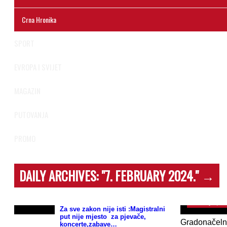
Crna Hronika
SPORT
EVROPA I SVIJET
MAGAZIN
PUTOVANJA
PROMO
DAILY ARCHIVES:
"7. FEBRUARY 2024."
→
UPRILIČEN
dočekala ol
aerodromu
February 7, 2
Za sve zakon nije isti :Magistralni
put nije mjesto za pjevače,
Gradonačeln
koncerte,zabave…