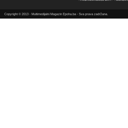
sda
SIPA
SNSD
Srbij
Copyright © 2013 - Multimedijalni Magazin Epoha.ba - Sva prava zadržana.
Sud BiH
Tarčin
Top
Tužilaštvo BiH
Tužilaštvo K
ubistvo
Vrijeme
zdravlje
zmajevi
Život