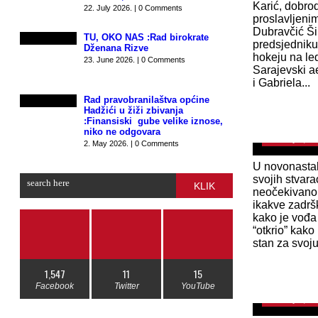
Karić, dobrod
22. July 2026. | 0 Comments
proslavljeni
Dubravčić Šim
TU, OKO NAS :Rad birokrate
predsjedniku
Dženana Rizve
hokeju na le
23. June 2026. | 0 Comments
Sarajevski a
i Gabriela...
Rad pravobranilaštva općine
Hadžići u žiži zbivanja
HOĆE LI BI
:Finansiski gube velike iznose,
Izetbegović 
niko ne odgovara
February 7, 2
2. May 2026. | 0 Comments
U novonastal
svojih stvar
KLIK
neočekivano,
ikakve zadrš
kako je vođa
“otkrio” kako
stan za svoju
SLADIĆ S
1,547
11
15
SNIJEGA NA
očekuje
Facebook
Twitter
YouTube
February 7, 2