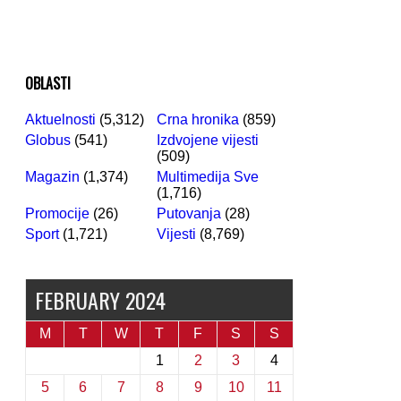
OBLASTI
Aktuelnosti
(5,312)
Crna hronika
(859)
Globus
(541)
Izdvojene vijesti
(509)
Magazin
(1,374)
Multimedija Sve
(1,716)
Promocije
(26)
Putovanja
(28)
Sport
(1,721)
Vijesti
(8,769)
FEBRUARY 2024
M
T
W
T
F
S
S
1
2
3
4
5
6
7
8
9
10
11