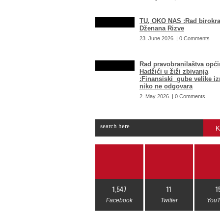
TU, OKO NAS :Rad birokra
Dženana Rizve
23. June 2026. | 0 Comments
Rad pravobranilaštva opći
Hadžići u žiži zbivanja
:Finansiski gube velike i
niko ne odgovara
2. May 2026. | 0 Comments
K
1,547
11
1
Facebook
Twitter
You