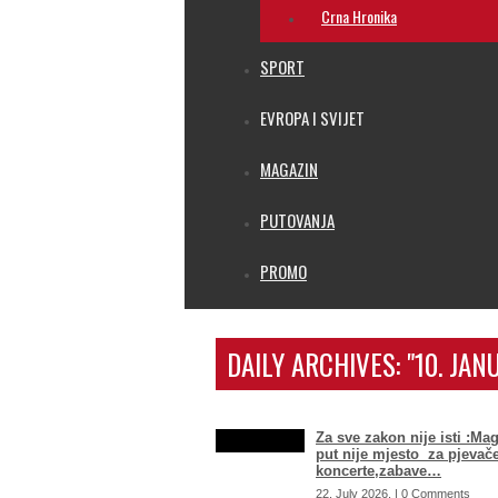
Crna Hronika
SPORT
EVROPA I SVIJET
MAGAZIN
PUTOVANJA
PROMO
DAILY ARCHIVES:
"10. JAN
Za sve zakon nije isti :Mag
put nije mjesto za pjevače
koncerte,zabave…
22. July 2026. | 0 Comments