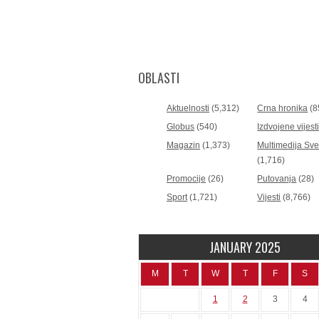
OBLASTI
Aktuelnosti
(5,312)
Crna hronika
(8
Globus
(540)
Izdvojene vijest
Magazin
(1,373)
Multimedija Sv
(1,716)
Promocije
(26)
Putovanja
(28)
Sport
(1,721)
Vijesti
(8,766)
JANUARY 2025
M
T
W
T
F
S
1
2
3
4