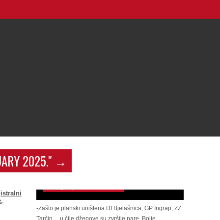
U Hadžićima godinama najmanji budžet u KS,
UARY 2025."
→
broj nezaposlenih nikada nije bio veći, oko 6.000
ljudi primaju neku od socijane pomoći… a kažu
po razvijenosti u F BiH na 15 mjestu
January 10, 2025 | 0 Comments
istralni
,
-Zašto je planski uništena DI Bjelašnica, GP Ingrap, ZZ
Tarčin… u čije džepove su zvršile pare .Bolje