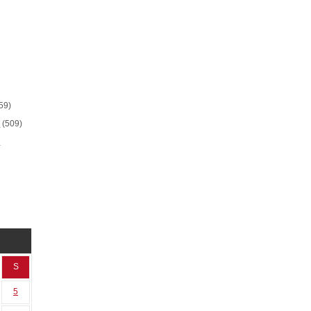
59)
i
(509)
e
S
5