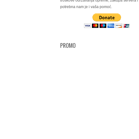
troškove održavanja opreme, zakupa servera 
potrebna nam je i vaša pomoć.
PROMO