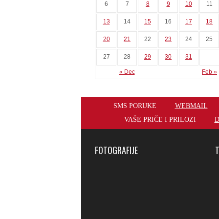
6
7
8
9
10
11
13
14
15
16
17
18
20
21
22
23
24
25
27
28
29
30
31
« Dec
Feb »
SMS PORUKE
WEBMAIL
VAŠE PRIČE I PRILOZI
D
FOTOGRAFIJE