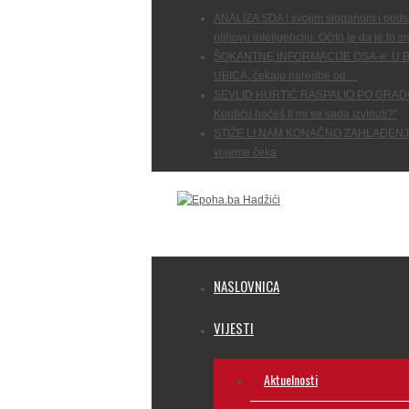
ANALIZA SDA i svojim sloganom i podsl
njihovu inteligenciju. Očito je da je to s
ŠOKANTNE INFORMACIJE OSA-e: U BiH 
UBICA, čekaju naredbe od…
SEVLID HURTIĆ RASPALIO PO GRAD
Kordiću hoćeš li mi se sada izvinuti?”
STIŽE LI NAM KONAČNO ZAHLAĐENJE?:
vrijeme čeka
NASLOVNICA
VIJESTI
Aktuelnosti