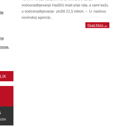
vodosnadbjevanje Hadžići imali prije rata, a sami kažu
u vodosnadbjevanje uložili 21,5 milion. – U naslovu
te
novinskoj agenciji...
Read More →
ne
znose,
LIK
5
Tube