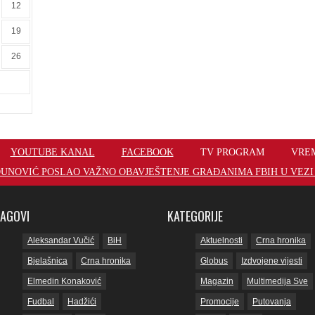
12
19
26
YOUTUBE KANAL
FACEBOOK
TV PROGRAM
VRE
UNOVIĆ POSLAO VAŽNO OBAVJEŠTENJE GRAĐANIMA FBIH U VEZI 
TAGOVI
KATEGORIJE
Aleksandar Vučić
BiH
Aktuelnosti
Crna hronika
Bjelašnica
Crna hronika
Globus
Izdvojene vijesti
Elmedin Konaković
Magazin
Multimedija Sve
Fudbal
Hadžići
Promocije
Putovanja