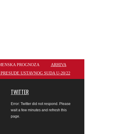
MENSKA PROGNOZA
ARHIVA
PRESUDE USTAVNOG SUDA U-20/22
TWITTER
Error: Twitter did not respond. Please
wait a few minutes and refresh this
page.