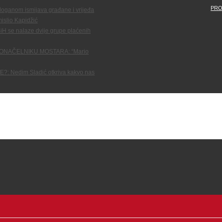
PRO
oganom ismijava građane i vrijeđa
mislio Kapidžić
se nalaze dvije grupe plaćenih
ONAČELNIKU MOSTARA: “Mario
 Nedim Sladić otkriva kakvo nas