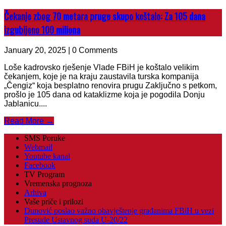
Čekanje zbog 70 metara pruge skupo koštalo: Za 105 dana
izgubljeno 100 miliona
January 20, 2025 | 0 Comments
Loše kadrovsko rješenje Vlade FBiH je koštalo velikim
čekanjem, koje je na kraju zaustavila turska kompanija
„Čengiz“ koja besplatno renovira prugu Zaključno s petkom,
prošlo je 105 dana od kataklizme koja je pogodila Donju
Jablanicu....
Read More →
SMS Poruke
Webmail
Youtube kanal
Facebook
TV Program
Vremenska prognoza
Arhiva
Vaše priče i prilozi
Dunović poslao važno obavještenje građanima FBiH u vezi
Presude Ustavnog suda U-20/22