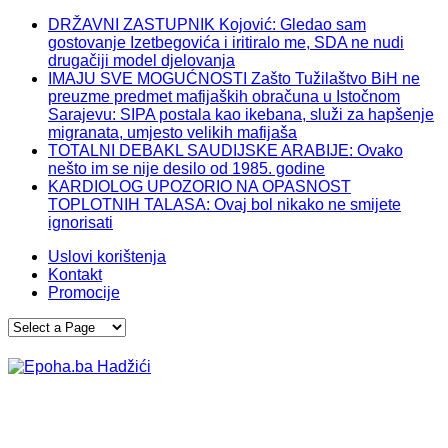
DRŽAVNI ZASTUPNIK Kojović: Gledao sam
gostovanje Izetbegovića i iritiralo me, SDA ne nudi
drugačiji model djelovanja
IMAJU SVE MOGUĆNOSTI Zašto Tužilaštvo BiH ne
preuzme predmet mafijaških obračuna u Istočnom
Sarajevu: SIPA postala kao ikebana, služi za hapšenje
migranata, umjesto velikih mafijaša
TOTALNI DEBAKL SAUDIJSKE ARABIJE: Ovako
nešto im se nije desilo od 1985. godine
KARDIOLOG UPOZORIO NA OPASNOST
TOPLOTNIH TALASA: Ovaj bol nikako ne smijete
ignorisati
Uslovi korištenja
Kontakt
Promocije