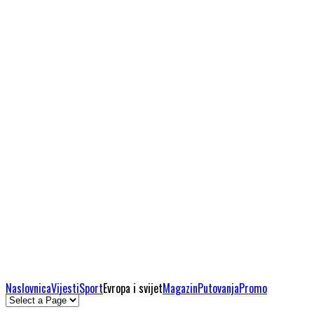
Naslovnica
Vijesti
Sport
Evropa i svijet
Magazin
Putovanja
Promo