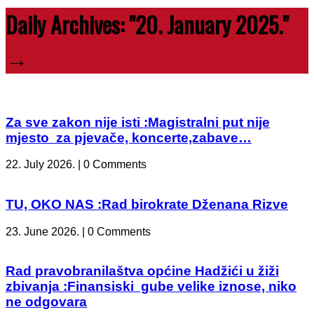
Daily Archives:
"20. January 2025."
→
Za sve zakon nije isti :Magistralni put nije
mjesto za pjevače, koncerte,zabave…
22. July 2026. | 0 Comments
TU, OKO NAS :Rad birokrate Dženana Rizve
23. June 2026. | 0 Comments
Rad pravobranilaštva općine Hadžići u žiži
zbivanja :Finansiski gube velike iznose, niko
ne odgovara