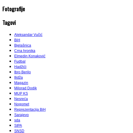
Fotografije
Tagovi
Aleksandar Vučić
BiH
Bjelašnica
Crna hronika
Elmedin Konaković
Fudbal
Hadžići
Ibro Berilo
Ilidža
Magazin
Milorad Dodik
MUP KS
Nesreća
Nogomet
Reprezentacija BiH
Sarajevo
sda
SIPA
SNSD