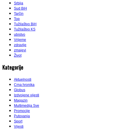
Srbija
Sud BiH
Tarčin
Top
Tužilaštvo BiH
Tužilaštvo KS
ubistvo
Vrijeme
zdravlje
zmajevi
Život
Kategorije
Aktuelnosti
Crna hronika
Globus
Izdvojene vijesti
Magazin
Multimedija Sve
Promocije
Putovanja
Sport
Vijesti