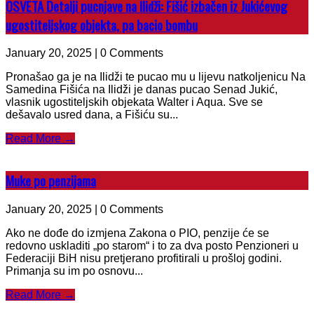
OSVETA Detalji pucnjave na Ilidži: Fišić izbačen iz Jukićevog
ugostiteljskog objekta, pa bacio bombu
January 20, 2025 | 0 Comments
Pronašao ga je na Ilidži te pucao mu u lijevu natkoljenicu Na
Samedina Fišića na Ilidži je danas pucao Senad Jukić,
vlasnik ugostiteljskih objekata Walter i Aqua. Sve se
dešavalo usred dana, a Fišiću su...
Read More →
Muke po penzijama
January 20, 2025 | 0 Comments
Ako ne dođe do izmjena Zakona o PIO, penzije će se
redovno uskladiti „po starom“ i to za dva posto Penzioneri u
Federaciji BiH nisu pretjerano profitirali u prošloj godini.
Primanja su im po osnovu...
Read More →