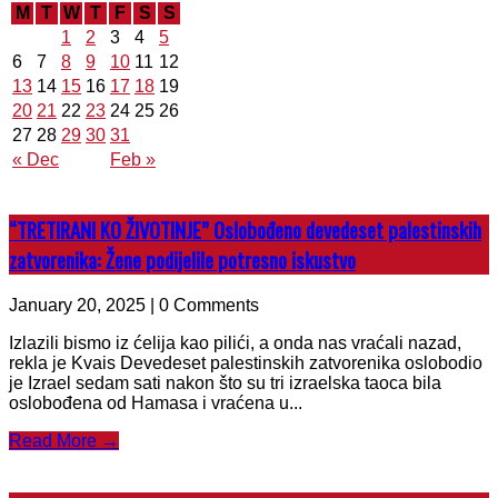
M
T
W
T
F
S
S
1
2
3
4
5
6
7
8
9
10
11
12
13
14
15
16
17
18
19
20
21
22
23
24
25
26
27
28
29
30
31
« Dec
Feb »
“TRETIRANI KO ŽIVOTINJE” Oslobođeno devedeset palestinskih
zatvorenika: Žene podijelile potresno iskustvo
January 20, 2025 | 0 Comments
Izlazili bismo iz ćelija kao pilići, a onda nas vraćali nazad,
rekla je Kvais Devedeset palestinskih zatvorenika oslobodio
je Izrael sedam sati nakon što su tri izraelska taoca bila
oslobođena od Hamasa i vraćena u...
Read More →