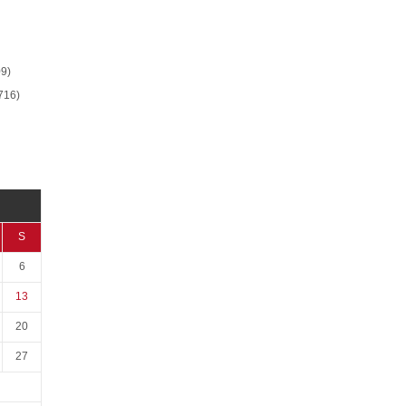
9)
716)
S
6
13
20
27