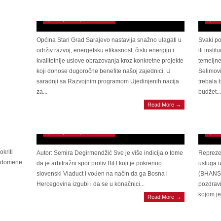
školi na Sedreniku
bank
April 23, 2025 | 0 Comments
April
Općina Stari Grad Sarajevo nastavlja snažno ulagati u
Svaki po
održiv razvoj, energetsku efikasnost, čistu energiju i
ili insti
kvalitetnije uslove obrazovanja kroz konkretne projekte
temeljne
koji donose dugoročne benefite našoj zajednici. U
Selimov
saradnji sa Razvojnim programom Ujedinjenih nacija
trebala b
RAPORT ISTRAŽUJE Otkrivamo nove detalje
za...
budžet...
afere Viaduct: Sve je više indicija da je proces
KLJU
Read More →
vođen tako da bude izgubljen. Advokati Vlade
BHAN
RS na glavnu raspravu uključili se video linkom!
BiH 
April 22, 2025 | 0 Comments
April
kriti
Autor: Semira Degirmendžić Sve je više indicija o tome
Reprezen
i domene
da je arbitražni spor protiv BiH koji je pokrenuo
usluga 
slovenski Viaduct i vođen na način da ga Bosna i
(BHANSA)
Hercegovina izgubi i da se u konačnici...
pozdravi
kojom je
Read More →