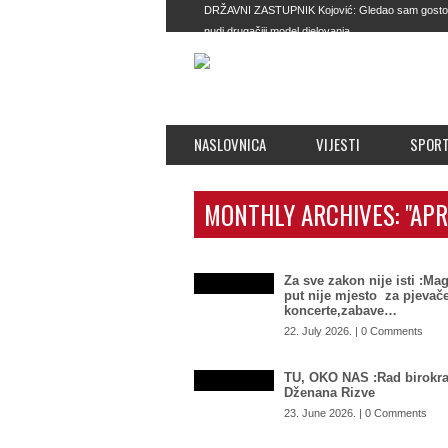
DRŽAVNI ZASTUPNIK Kojović: Gledao sam gostovanj
nudi drugačiji model djelovanja
IMAJU SVE MOGUĆNOSTI Zašto Tužilaštvo BiH n
obračuna u Istočnom Sarajevu: SIPA postala kao i
umjesto velikih mafijaša
TOTALNI DEBAKL SAUDIJSKE ARABIJE: Ovako nešt
KARDIOLOG UPOZORIO NA OPASNOST TOPLOTNI
NASLOVNICA
VIJESTI
SPOR
smijete ignorisati
MONTHLY ARCHIVES:
"APR
Za sve zakon nije isti :Mag
put nije mjesto za pjevače
koncerte,zabave…
22. July 2026. | 0 Comments
TU, OKO NAS :Rad birokra
Dženana Rizve
23. June 2026. | 0 Comments