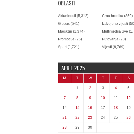
OBLASTI
Aktuelnosti
(5,312)
Crna hronika
(859)
Globus
(541)
Izdvojene vijesti
(50
Magazin
(1,374)
Multimedija Sve
(1,
Promocije
(26)
Putovanja
(28)
Sport
(1,721)
Vijesti
(8,769)
APRIL 2025
M
T
W
T
F
S
1
2
3
4
5
7
8
9
10
11
12
14
15
16
17
18
19
21
22
23
24
25
26
28
29
30