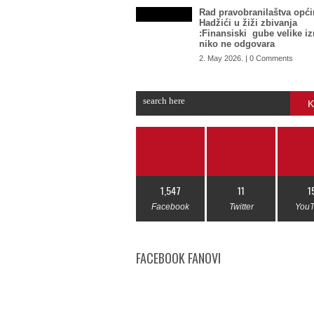
Rad pravobranilaštva opći
Hadžići u žiži zbivanja
:Finansiski gube velike i
niko ne odgovara
2. May 2026. | 0 Comments
K
1,547
11
1
Facebook
Twitter
You
FACEBOOK FANOVI