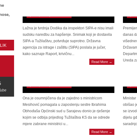
Dodikovog šefa obezbjeđenja: ‘Nema hapšenja
Depa
ne
predsjednika’
posv
znose,
April 26, 2025 | 0 Comments
April
Lažna je tvrdnja Dodika da inspektori SIPA-e nisu imali
Premijer
sudsku naredbu za hapšenje. Snimak koji je dostavila
danas da
SIPA-a Tužilaštvu, potvrđuje suprotno. Državna
višedne
LIK
agencija za istrage i zaštitu (SIPA) poslala je jučer,
Državam
kako saznaje Raport, krivičnu...
Departm
Ureda za
Read More →
Sud odbio prijedlog Tužilaštva KS kao
VAŽA
neosnovan: Enda Pavić-Pečenković se vraća na
cest
posao
biti 
5
April 26, 2025 | 0 Comments
April
Tube
Ona je osumnjičena da je zajedno s ministricom
Minista
Mesihović pomagala u zaposlenju sestre Ibrahima
obišao j
Obhođaša Općinski sud u Sarajevu donio je rješenje
se izvod
kojim se odbija prijedlog Tužilaštva KS da se odrede
dijelu g
PODRŠKA ZAJEDNICI Općina Stari Grad
JASN
mjere zabrane ministrici u...
saradnjo
Sarajevo nastavlja snažno ulagati u održiv razvoj:
Rapor
Read More →
Instalirana solarna fotonaponska elektrana na
sve 