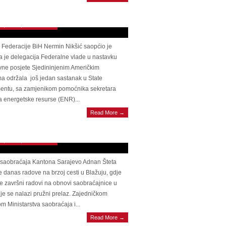
rtmentu: Još jedna potvrda američke
ećenosti za razvojne projekte u BiH
 26, 2025 | 0 Comments
 Federacije BiH Nermin Nikšić saopćio je
 je delegacija Federalne vlade u nastavku
vne posjete Sjedininjenim Američkim
a održala još jedan sastanak u State
entu, sa zamjenikom pomoćnika sekretara
 energetske resurse (ENR)...
N PROJEKT Obnovljen prijelaz na brzoj
Read More →
i u Blažuju, sutra popodne saobraćajnica će
otvorena
 23, 2025 | 0 Comments
r saobraćaja Kantona Sarajevo Adnan Šteta
e danas radove na brzoj cesti u Blažuju, gdje
e završni radovi na obnovi saobraćajnice u
dje se nalazi pružni prelaz. Zajedničkom
A PORUKA Guvernerka Selimović za
m Ministarstva saobraćaja i...
t: Transfer profita neće biti ni razmatran
Read More →
dok postoji i najmanja prijetnja po Centralnu