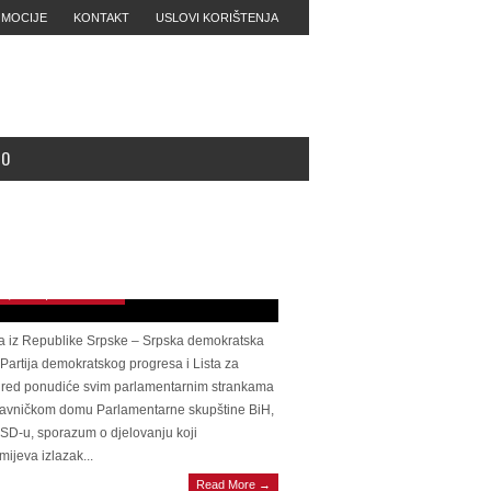
MOCIJE
KONTAKT
USLOVI KORIŠTENJA
MO
E IM OPROSTITI…Vukanović o
tskim igračima’: Nije slučajno to što je
nović u Vatikanu bila u crnini, a jučer u
oj Gradini u bijelom sakou
 28, 2025 | 0 Comments
a iz Republike Srpske – Srpska demokratska
 Partija demokratskog progresa i Lista za
i red ponudiće svim parlamentarnim strankama
tavničkom domu Parlamentarne skupštine BiH,
SD-u, sporazum o djelovanju koji
ijeva izlazak...
IČNA POSJETA Nikšić u State
Read More →