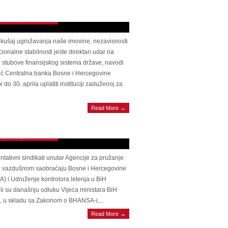
u BiH
 23, 2025 | 0 Comments
kušaj ugrožavanja naše imovine, nezavisnosti
tucionalne stabilnosti jeste direktan udar na
 stubove finansijskog sistema države, navodi
ić Centralna banka Bosne i Hercegovine
i do 30. aprila uplatiti instituciji zaduženoj za
ČNI KORAK Reprezentativni sindikati
Read More →
SA-e pozdravili odluku Vijeća ministara
o privremenom finansiranju
 22, 2025 | 0 Comments
tativni sindikati unutar Agencije za pružanje
u vazdušnom saobraćaju Bosne i Hercegovine
 i Udruženje kontrolora letenja u BiH
li su današnju odluku Vijeća ministara BiH
, u skladu sa Zakonom o BHANSA-i,...
Read More →