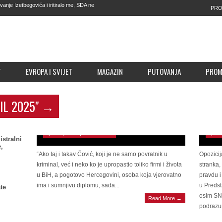
e Izetbegovića i iritiralo me, SDA ne
PRO
e preuzme predmet mafijaških
kebana, služi za hapšenje migranata,
o im se nije desilo od 1985. godine
H TALASA: Ovaj bol nikako ne
T
EVROPA I SVIJET
MAGAZIN
PUTOVANJA
PRO
NEĆ
IL 2025"
→
‘hrva
Miletić: Ako Čović bude kandidat za
Cvija
Predsjedništvo BiH, pobijedit ću ga!
Donj
April 28, 2025 | 0 Comments
April
istralni
,
“Ako taj i takav Čović, koji je ne samo povratnik u
Opozicij
kriminal, već i neko ko je upropastio toliko firmi i života
stranka,
u BiH, a pogotovo Hercegovini, osoba koja vjerovatno
pravdu 
ima i sumnjivu diplomu, sada...
u Preds
te
osim SN
Read More →
CRNI MIŠO Raport otkriva: SIPA poslala
podrazum
krivičnu prijavu Tužilaštvu BiH protiv
ZVAN