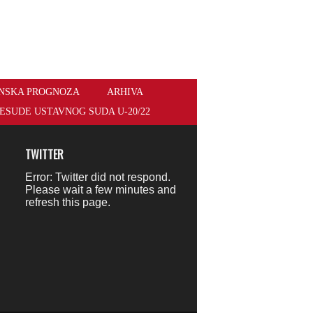
NSKA PROGNOZA
ARHIVA
ESUDE USTAVNOG SUDA U-20/22
TWITTER
Error: Twitter did not respond.
Please wait a few minutes and
refresh this page.