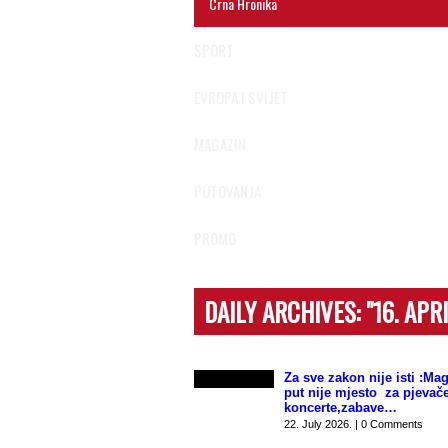
Crna Hronika
SPORT
EVROPA I SVIJET
MAGAZIN
PUTOVANJA
PROMO
DAILY ARCHIVES:
"16. APR
Za sve zakon nije isti :Mag
put nije mjesto za pjevače
koncerte,zabave…
22. July 2026. | 0 Comments