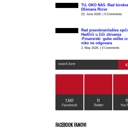
TU, OKO NAS :Rad birokra
Dženana Rizve
23. June 2026. | 0 Comments
Rad pravobranilaštva opći
Hadžići u žiži zbivanja
:Finansiski gube velike i
niko ne odgovara
2. May 2026. | 0 Comments
K
1,547
11
1
Facebook
Twitter
You
FACEBOOK FANOVI