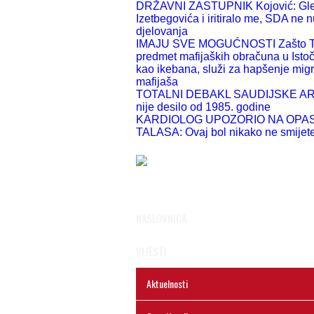
DRŽAVNI ZASTUPNIK Kojović: Gle
Izetbegovića i iritiralo me, SDA ne 
djelovanja
IMAJU SVE MOGUĆNOSTI Zašto Tuž
predmet mafijaških obračuna u Isto
kao ikebana, služi za hapšenje migr
mafijaša
TOTALNI DEBAKL SAUDIJSKE ARAB
nije desilo od 1985. godine
KARDIOLOG UPOZORIO NA OPA
TALASA: Ovaj bol nikako ne smijete 
NASLOVNICA
VIJESTI
Aktuelnosti