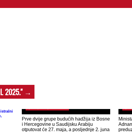
IL 2025."
→
HADŽ 2025 BiH među prvim zemljama koje
NOV
su završile viziranje za hadž: 2.222 hadžije
poče
spremne za Mekku
nako
April 16, 2025 | 0 Comments
April
istralni
,
Prve dvije grupe budućih hadžija iz Bosne
Minist
i Hercegovine u Saudijsku Arabiju
Adnan 
otputovat će 27. maja, a posljednje 2. juna
predu