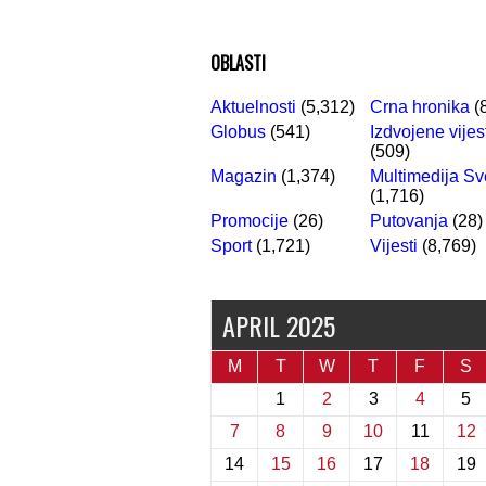
OBLASTI
Aktuelnosti
(5,312)
Crna hronika
(
Globus
(541)
Izdvojene vijes
(509)
Magazin
(1,374)
Multimedija Sv
(1,716)
Promocije
(26)
Putovanja
(28)
Sport
(1,721)
Vijesti
(8,769)
APRIL 2025
M
T
W
T
F
S
1
2
3
4
5
7
8
9
10
11
12
14
15
16
17
18
19