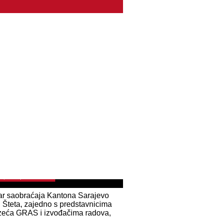
I STRUG I LASER U Kantonu Sarajevo
la hitna obnova tramvajskog depoa
n 60 godina
 16, 2025 | 0 Comments
ar saobraćaja Kantona Sarajevo
Šteta, zajedno s predstavnicima
zeća GRAS i izvođačima radova,