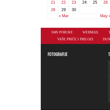
21
22
23
24
25
26
28
29
30
« Mar
May 
SMS PORUKE
WEBMAIL
VAŠE PRIČE I PRILOZI
DUN
FOTOGRAFIJE
T