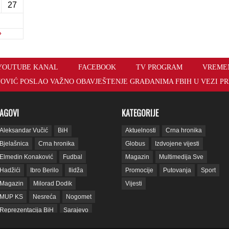
27
»
YOUTUBE KANAL
FACEBOOK
TV PROGRAM
VREME
OVIĆ POSLAO VAŽNO OBAVJEŠTENJE GRAĐANIMA FBIH U VEZI PR
AGOVI
KATEGORIJE
Aleksandar Vučić
BiH
Aktuelnosti
Crna hronika
Bjelašnica
Crna hronika
Globus
Izdvojene vijesti
Elmedin Konaković
Fudbal
Magazin
Multimedija Sve
Hadžići
Ibro Berilo
Ilidža
Promocije
Putovanja
Sport
Magazin
Milorad Dodik
Vijesti
MUP KS
Nesreća
Nogomet
Reprezentacija BiH
Sarajevo
sda
SIPA
SNSD
Srbija