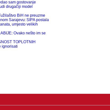
dao sam gostovanje
PRO
nudi drugačiji model
ilaštvo BiH ne preuzme
čnom Sarajevu: SIPA postala
anata, umjesto velikih
IJE: Ovako nešto im se
SNOST TOPLOTNIH
ignorisati