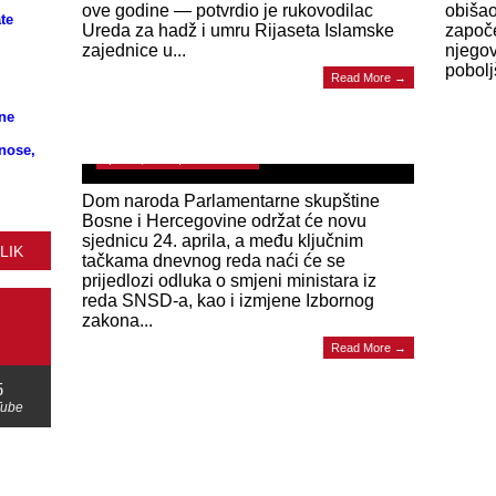
ove godine — potvrdio je rukovodilac
obišao
te
Ureda za hadž i umru Rijaseta Islamske
započe
zajednice u...
njegov
pobolj
Read More →
ODLUKE Nova sjednica Doma naroda PSBiH
zakazana za 24. april: Na dnevnom redu i
ne
smjene kadrova SNSD-a
znose,
April 16, 2025 | 0 Comments
Dom naroda Parlamentarne skupštine
Bosne i Hercegovine održat će novu
sjednicu 24. aprila, a među ključnim
LIK
tačkama dnevnog reda naći će se
prijedlozi odluka o smjeni ministara iz
reda SNSD-a, kao i izmjene Izbornog
zakona...
Read More →
5
Tube