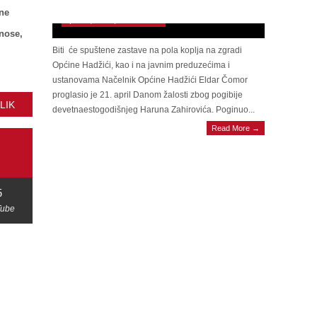
Hadžićima zbog pogibije Haruna Zahirovića
ne
April 21, 2025 | 0 Comments
znose,
Biti će spuštene zastave na pola koplja na zgradi
Općine Hadžići, kao i na javnim preduzećima i
ustanovama Načelnik Općine Hadžići Eldar Čomor
proglasio je 21. april Danom žalosti zbog pogibije
LIK
devetnaestogodišnjeg Haruna Zahirovića. Poginuo...
Read More →
5
Tube