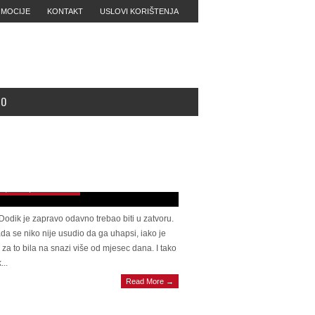
MOCIJE
KONTAKT
USLOVI KORIŠTENJA
MO
GUNAC OD PRAVOSUĐA Ugledni
ački Welt upozorava na eskalaciju u BiH,
idt dao izjavu: Dodik je RS pretvorio u
u tvrđavu, okružio se specijalcima
 21, 2025 | 0 Comments
Dodik je zapravo odavno trebao biti u zatvoru.
ada se niko nije usudio da ga uhapsi, iako je
za to bila na snazi ​​više od mjesec dana. I tako
...
Read More →