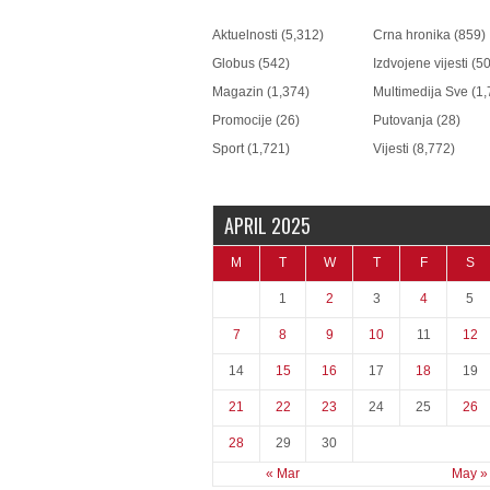
Aktuelnosti
(5,312)
Crna hronika
(859)
Globus
(542)
Izdvojene vijesti
(50
Magazin
(1,374)
Multimedija Sve
(1,
Promocije
(26)
Putovanja
(28)
Sport
(1,721)
Vijesti
(8,772)
APRIL 2025
M
T
W
T
F
S
1
2
3
4
5
7
8
9
10
11
12
14
15
16
17
18
19
21
22
23
24
25
26
28
29
30
« Mar
May »