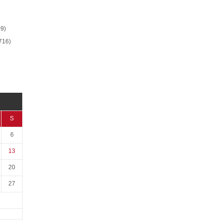
9)
716)
S
6
13
20
27