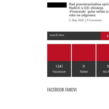
Rad pravobranilaštva opći
Hadžići u žiži zbivanja
:Finansiski gube velike i
niko ne odgovara
2. May 2026. | 0 Comments
K
1,547
11
1
Facebook
Twitter
You
FACEBOOK FANOVI