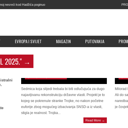
j nesreći kod Hadžića poginuo
PRO
T
EVROPA I SVIJET
MAGAZIN
PUTOVANJA
PRO
BJE
IL 2025."
→
POLITIČKE KALKULACIJE Ovo bi mogla biti
njem
sedmica raspleta za državnu vlast: Može li Čović
Schm
prelomiti i izbaciti SNSD iz vlasti?
svoj
April 21, 2025 | 0 Comments
April
istralni
,
Sedmica koja slijedi trebala bi biti odlučujuća za dugo
Milorad 
najavljivanu rekonstrukciju državne vlasti. Projekt je to
Ali do s
kojeg se pokrenule stranke Trojke, no nakon početne
naredba 
euforije zbog mogućeg izbacivanja SNSD-a iz vlasti,
je čovjek
te
stigla je realnost. Trojka...
Read More →
IMAO 19. GODINA Danas Dan žalosti u