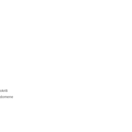
kriti
i domene