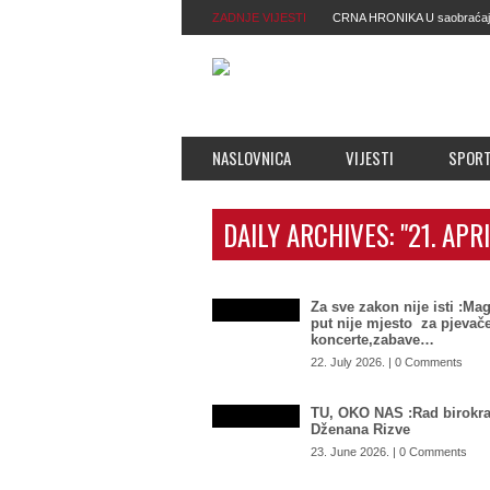
ZADNJE VIJESTI
CRNA HRONIKA U saobraćajno
motociklista
NASLOVNICA
VIJESTI
SPOR
DAILY ARCHIVES:
"21. APR
Za sve zakon nije isti :Mag
put nije mjesto za pjevače
koncerte,zabave…
22. July 2026. | 0 Comments
TU, OKO NAS :Rad birokra
Dženana Rizve
23. June 2026. | 0 Comments