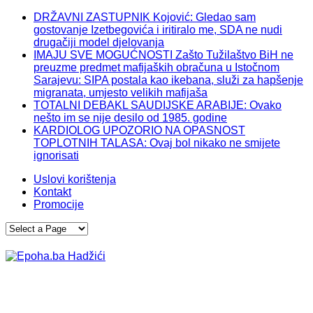
DRŽAVNI ZASTUPNIK Kojović: Gledao sam
gostovanje Izetbegovića i iritiralo me, SDA ne nudi
drugačiji model djelovanja
IMAJU SVE MOGUĆNOSTI Zašto Tužilaštvo BiH ne
preuzme predmet mafijaških obračuna u Istočnom
Sarajevu: SIPA postala kao ikebana, služi za hapšenje
migranata, umjesto velikih mafijaša
TOTALNI DEBAKL SAUDIJSKE ARABIJE: Ovako
nešto im se nije desilo od 1985. godine
KARDIOLOG UPOZORIO NA OPASNOST
TOPLOTNIH TALASA: Ovaj bol nikako ne smijete
ignorisati
Uslovi korištenja
Kontakt
Promocije