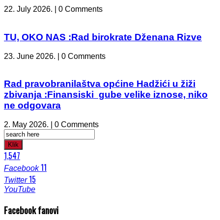
22. July 2026. | 0 Comments
TU, OKO NAS :Rad birokrate Dženana Rizve
23. June 2026. | 0 Comments
Rad pravobranilaštva općine Hadžići u žiži
zbivanja :Finansiski gube velike iznose, niko
ne odgovara
2. May 2026. | 0 Comments
Klik
1,547
11
Facebook
15
Twitter
YouTube
Facebook fanovi