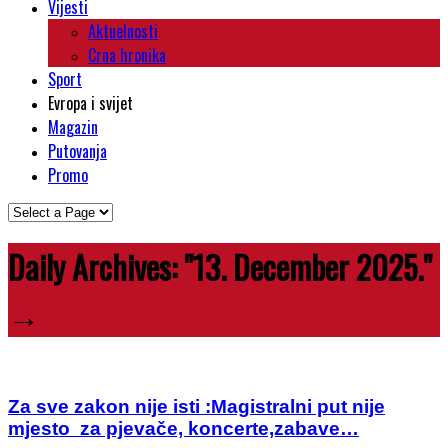
Vijesti
Aktuelnosti
Crna hronika
Sport
Evropa i svijet
Magazin
Putovanja
Promo
Daily Archives:
"13. December 2025."
→
Za sve zakon nije isti :Magistralni put nije
mjesto za pjevače, koncerte,zabave…