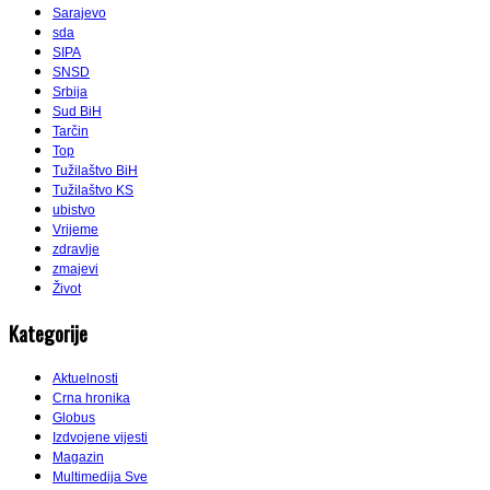
Sarajevo
sda
SIPA
SNSD
Srbija
Sud BiH
Tarčin
Top
Tužilaštvo BiH
Tužilaštvo KS
ubistvo
Vrijeme
zdravlje
zmajevi
Život
Kategorije
Aktuelnosti
Crna hronika
Globus
Izdvojene vijesti
Magazin
Multimedija Sve