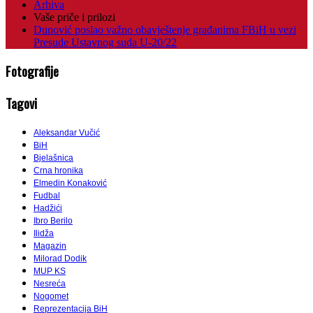
Arhiva
Vaše priče i prilozi
Dunović poslao važno obavještenje građanima FBiH u vezi
Presude Ustavnog suda U-20/22
Fotografije
Tagovi
Aleksandar Vučić
BiH
Bjelašnica
Crna hronika
Elmedin Konaković
Fudbal
Hadžići
Ibro Berilo
Ilidža
Magazin
Milorad Dodik
MUP KS
Nesreća
Nogomet
Reprezentacija BiH