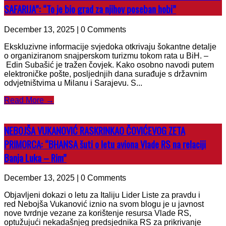
SAFARIJA”: “To je bio grad za njihov poseban hobi”
December 13, 2025 | 0 Comments
Ekskluzivne informacije svjedoka otkrivaju šokantne detalje
o organiziranom snajperskom turizmu tokom rata u BiH. –
Edin Subašić je tražen čovjek. Kako osobno navodi putem
elektroničke pošte, posljednjih dana surađuje s državnim
odvjetništvima u Milanu i Sarajevu. S...
Read More →
NEBOJŠA VUKANOVIĆ RASKRINKAO ČOVIĆEVOG ZETA
PRIMORCA: “BHANSA šuti o letu aviona Vlade RS na relaciji
Banja Luka – Rim”
December 13, 2025 | 0 Comments
Objavljeni dokazi o letu za Italiju Lider Liste za pravdu i
red Nebojša Vukanović iznio na svom blogu je u javnost
nove tvrdnje vezane za korištenje resursa Vlade RS,
optužujući nekadašnjeg predsjednika RS za prikrivanje