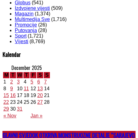
Globus
(541)
Izdvojene vijesti
(509)
Magazin
(1,374)
Multimedija Sve
(1,716)
Promocije
(26)
Putovanja
(28)
Sport
(1,721)
Vijesti
(8,769)
Kalendar
December 2025
M
T
W
T
F
S
S
1
2
3
4
5
6
7
8
9
10
11
12
13
14
15
16
17
18
19
20
21
22
23
24
25
26
27
28
29
30
31
« Nov
Jan »
GLAVNI SVJEDOK OTKRIVA MONSTRUOZNE DETALJE “SARAJEVO