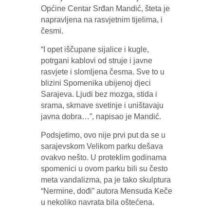
Općine Centar Srđan Mandić, šteta je
napravljena na rasvjetnim tijelima, i
česmi.
“I opet iščupane sijalice i kugle,
potrgani kablovi od struje i javne
rasvjete i slomljena česma. Sve to u
blizini Spomenika ubijenoj djeci
Sarajeva. Ljudi bez mozga, stida i
srama, skrnave svetinje i uništavaju
javna dobra…”, napisao je Mandić.
Podsjetimo, ovo nije prvi put da se u
sarajevskom Velikom parku dešava
ovakvo nešto. U proteklim godinama
spomenici u ovom parku bili su često
meta vandalizma, pa je tako skulptura
“Nermine, dođi” autora Mensuda Keče
u nekoliko navrata bila oštećena.