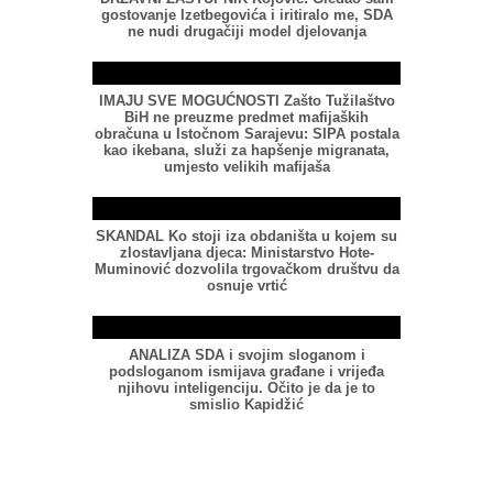
gostovanje Izetbegovića i iritiralo me, SDA
ne nudi drugačiji model djelovanja
IMAJU SVE MOGUĆNOSTI Zašto Tužilaštvo
BiH ne preuzme predmet mafijaških
obračuna u Istočnom Sarajevu: SIPA postala
kao ikebana, služi za hapšenje migranata,
umjesto velikih mafijaša
SKANDAL Ko stoji iza obdaništa u kojem su
zlostavljana djeca: Ministarstvo Hote-
Muminović dozvolila trgovačkom društvu da
osnuje vrtić
ANALIZA SDA i svojim sloganom i
podsloganom ismijava građane i vrijeđa
njihovu inteligenciju. Očito je da je to
smislio Kapidžić