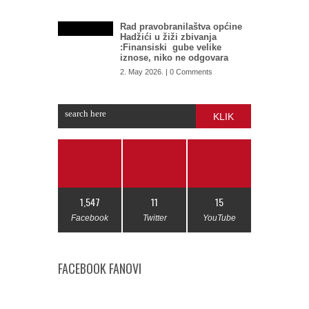
Rad pravobranilaštva općine
Hadžići u žiži zbivanja
:Finansiski gube velike
iznose, niko ne odgovara
2. May 2026. | 0 Comments
KLIK
1,547
11
15
Facebook
Twitter
YouTube
FACEBOOK FANOVI