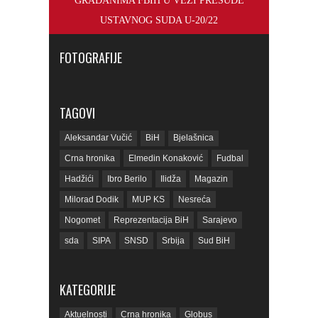
GRAĐANIMA FBIH U VEZI PRESUDE
USTAVNOG SUDA U-20/22
FOTOGRAFIJE
TAGOVI
Aleksandar Vučić
BiH
Bjelašnica
Crna hronika
Elmedin Konaković
Fudbal
Hadžići
Ibro Berilo
Ilidža
Magazin
Milorad Dodik
MUP KS
Nesreća
Nogomet
Reprezentacija BiH
Sarajevo
sda
SIPA
SNSD
Srbija
Sud BiH
Tarčin
Top
Tužilaštvo BiH
Tužilaštvo KS
ubistvo
Vrijeme
zdravlje
KATEGORIJE
zmajevi
Život
Aktuelnosti
Crna hronika
Globus