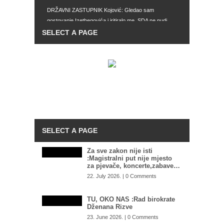
DRŽAVNI ZASTUPNIK Kojović: Gledao sam
gostovanje Izetbegovića i iritiralo me, SDA ne nudi
drugačiji model djelovanja
IMAJU SVE MOGUĆNOSTI Zašto Tužilaštvo BiH ne
preuzme predmet mafijaških obračuna u Istočnom
Sarajevu: SIPA postala kao ikebana, služi za
hapšenje migranata, umjesto velikih mafijaša
TOTALNI DEBAKL SAUDIJSKE ARABIJE: Ovako
nešto im se nije desilo od 1985. godine
KARDIOLOG UPOZORIO NA OPASNOST
TOPLOTNIH TALASA: Ovaj bol nikako ne smijete
ignorisati
Za sve zakon nije isti
:Magistralni put nije mjesto
za pjevače, koncerte,zabave…
22. July 2026. | 0 Comments
TU, OKO NAS :Rad birokrate
Dženana Rizve
23. June 2026. | 0 Comments