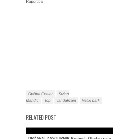
Raport.ba
Općina Centar
Srđan
Mandić
Top
vandalizam
Veliki park
RELATED POST
DRŽAVNI ZASTUPNIK Kojović: Gledao sam