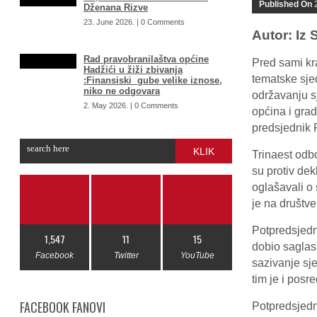
Published On
Dženana Rizve
23. June 2026. | 0 Comments
Autor: Iz
Rad pravobranilaštva općine
Pred sami kr
Hadžići u žiži zbivanja
tematske sje
:Finansiski gube velike iznose,
niko ne odgovara
održavanju s
2. May 2026. | 0 Comments
općina i gra
predsjednik 
KLIK
Trinaest odbo
su protiv dek
oglašavali o
je na društv
Potpredsjedn
1,547
11
15
dobio saglas
Facebook
Twitter
YouTube
sazivanje sj
tim je i posr
FACEBOOK FANOVI
Potpredsjedn