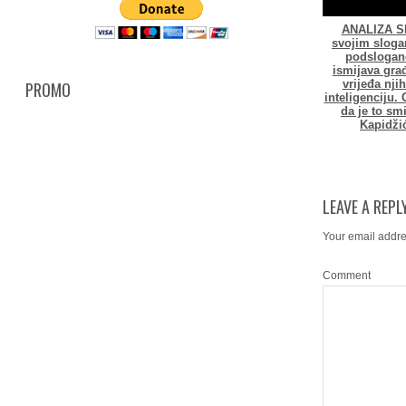
ANALIZA S
svojim sloga
podsloga
ismijava gra
vrijeđa nji
PROMO
inteligenciju. 
da je to smi
Kapidži
LEAVE A REPL
Your email addre
Comment