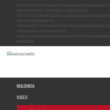
ANALIZA SDA i svojim sloganom i podsloganom ismijava građane i vr
njihovu inteligenciju. Očito je da je to smislio Kapidžić
ŠOKANTNE INFORMACIJE OSA-e: U BiH se nalaze dvije grupe plaće
UBICA, čekaju naredbe od…
SEVLID HURTIĆ RASPALIO PO GRADONAČELNIKU MOSTARA: “Mar
Kordiću hoćeš li mi se sada izvinuti?”
STIŽE LI NAM KONAČNO ZAHLAĐENJE?: Nedim Sladić otkriva kakvo
vrijeme čeka
NASLOVNICA
VIJESTI