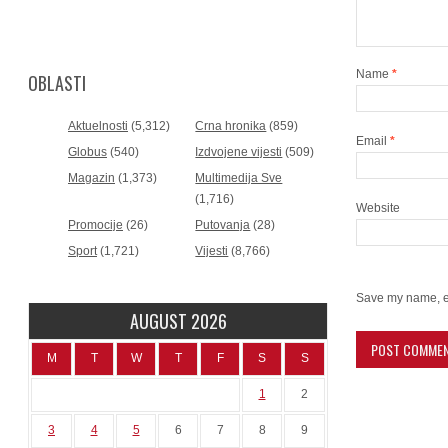
Name
*
OBLASTI
Aktuelnosti
(5,312)
Crna hronika
(859)
Email
*
Globus
(540)
Izdvojene vijesti
(509)
Magazin
(1,373)
Multimedija Sve
(1,716)
Website
Promocije
(26)
Putovanja
(28)
Sport
(1,721)
Vijesti
(8,766)
Save my name, em
AUGUST 2026
M
T
W
T
F
S
S
1
2
3
4
5
6
7
8
9