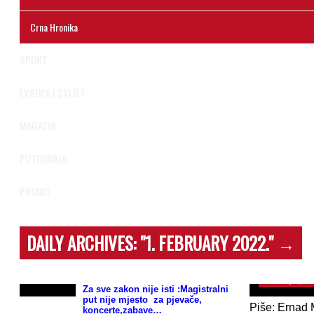
Crna Hronika
SPORT
EVROPA I SVIJET
MAGAZIN
PUTOVANJA
PROMO
DAILY ARCHIVES:
"1. FEBRUARY 2022."
→
Neum raščis
stranka kon
February 1, 2
Za sve zakon nije isti :Magistralni
put nije mjesto za pjevače,
Piše: Ernad 
koncerte,zabave…