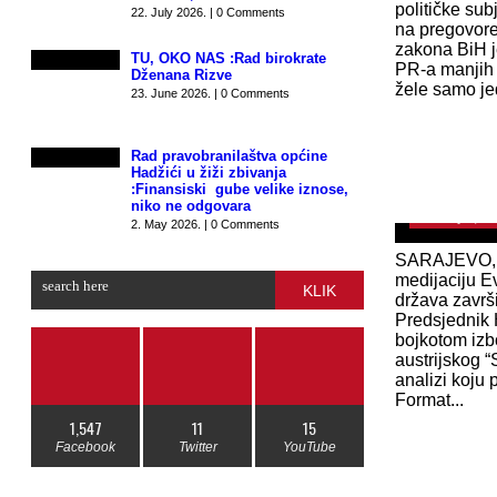
političke sub
22. July 2026. | 0 Comments
na pregovor
zakona BiH j
TU, OKO NAS :Rad birokrate
PR-a manjih 
Dženana Rizve
žele samo jed
23. June 2026. | 0 Comments
Rad pravobranilaštva općine
Hadžići u žiži zbivanja
Austrijski 
:Finansiski gube velike iznose,
opstrukcijam
niko ne odgovara
February 1, 2
2. May 2026. | 0 Comments
SARAJEVO, (
medijaciju Ev
KLIK
država završi
Predsjednik 
bojkotom izb
austrijskog 
analizi koju 
Format...
1,547
11
15
Facebook
Twitter
YouTube