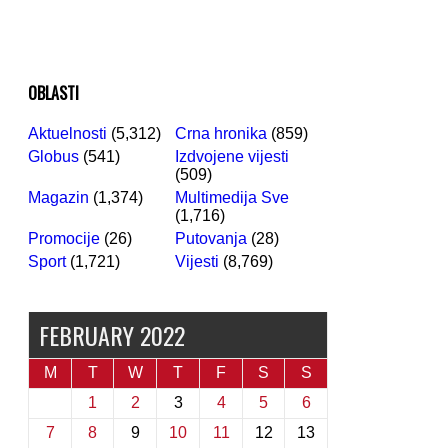
OBLASTI
Aktuelnosti
(5,312)
Crna hronika
(859)
Globus
(541)
Izdvojene vijesti
(509)
Magazin
(1,374)
Multimedija Sve
(1,716)
Promocije
(26)
Putovanja
(28)
Sport
(1,721)
Vijesti
(8,769)
FEBRUARY 2022
M
T
W
T
F
S
S
1
2
3
4
5
6
7
8
9
10
11
12
13