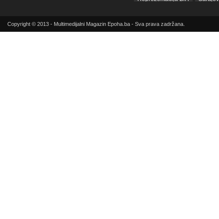
sda
SIPA
SNSD
Srbij
Copyright © 2013 - Multimedijalni Magazin Epoha.ba - Sva prava zadržana.
Sud BiH
Tarčin
Top
Tužilaštvo BiH
Tužilaštvo K
ubistvo
Vrijeme
zdravlje
zmajevi
Život