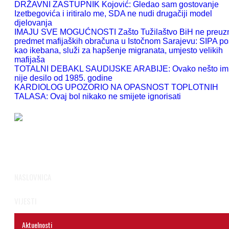
DRŽAVNI ZASTUPNIK Kojović: Gledao sam gostovanje
Izetbegovića i iritiralo me, SDA ne nudi drugačiji model
djelovanja
IMAJU SVE MOGUĆNOSTI Zašto Tužilaštvo BiH ne preu
predmet mafijaških obračuna u Istočnom Sarajevu: SIPA po
kao ikebana, služi za hapšenje migranata, umjesto velikih
mafijaša
TOTALNI DEBAKL SAUDIJSKE ARABIJE: Ovako nešto im
nije desilo od 1985. godine
KARDIOLOG UPOZORIO NA OPASNOST TOPLOTNIH
TALASA: Ovaj bol nikako ne smijete ignorisati
NASLOVNICA
VIJESTI
Aktuelnosti