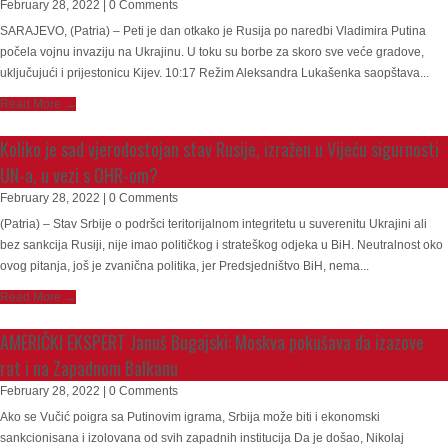
February 28, 2022 | 0 Comments
SARAJEVO, (Patria) – Peti je dan otkako je Rusija po naredbi Vladimira Putina
počela vojnu invaziju na Ukrajinu. U toku su borbe za skoro sve veće gradove,
uključujući i prijestonicu Kijev. 10:17 Režim Aleksandra Lukašenka saopštava...
Read More →
Koliko je sad vjerodostojan stav Rusije, izražen u Vijeću sigurnosti
UN-a, u vezi s OHR-om?
February 28, 2022 | 0 Comments
(Patria) – Stav Srbije o podršci teritorijalnom integritetu u suverenitu Ukrajini ali
bez sankcija Rusiji, nije imao političkog i strateškog odjeka u BiH. Neutralnost oko
ovog pitanja, još je zvanična politika, jer Predsjedništvo BiH, nema...
Read More →
AMERIČKI EKSPERT Januš Bugajski: Moskva pokušava da izazove
rat i na Zapadnom Balkanu
February 28, 2022 | 0 Comments
Ako se Vučić poigra sa Putinovim igrama, Srbija može biti i ekonomski
sankcionisana i izolovana od svih zapadnih institucija Da je došao, Nikolaj