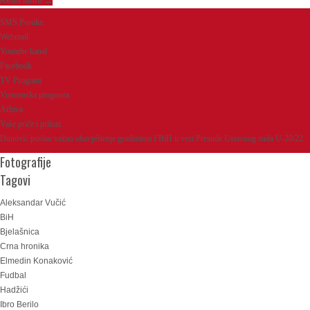
Read More →
SMS Poruke
Webmail
Youtube kanal
Facebook
TV Program
Vremenska prognoza
Arhiva
Vaše priče i prilozi
Dunović poslao važno obavještenje građanima FBiH u vezi Presude Ustavnog suda U-20/22
Fotografije
Tagovi
Aleksandar Vučić
BiH
Bjelašnica
Crna hronika
Elmedin Konaković
Fudbal
Hadžići
Ibro Berilo