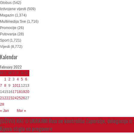
Globus
(542)
Izdvojene vijesti
(509)
Magazin
(1,374)
Multimedija Sve
(1,716)
Promocije
(26)
Putovanja
(28)
Sport
(1,721)
Vijesti
(8,772)
Kalendar
February 2022
M
T
W
T
F
S
S
1
2
3
4
5
6
7
8
9
10
11
12
13
14
15
16
17
18
19
20
21
22
23
24
25
26
27
28
« Jan
Mar »
(UŽIVO) RAT U UKRAJINI Rusi ne kontrolišu Zaporožje, delegacija iz
Kijeva stigla na pregovore