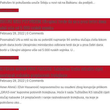
Patrušev bi pokušaoda uvuče Srbiju u novi rat na Balkanu: da podijeli...
Read More →
BROJKE NISU POTVRĐENE Ukrajinci tvrde da su u prva četiri dana
ubili više od 5.000 ruskih vojnika
February 28, 2022 | 0 Comments
Posmatrači UN-a rekli su da su potvrdili najmanje 94 smrtna slučaja civila tokom
prvih dana borbi Ukrajinsko ministarstvo odbrane tvrdi da je u prva četiri dana
borbi u Ukrajini ubijeno više od 5.000 ruskih vojnika. U...
Read More →
ISTRAGA NAKON PRVE PRESUDE: Tužilaštvo treba istražiti cijeli
postupak nabavke preplaćenih trolejbusa
February 28, 2022 | 0 Comments
Amer Ahmić i Elvir Hasanović nepravomoćno su osuđeni zbog korupcije prilikom
„GRAS-ove“ kupovine polovnih trolejbusa. Hoće li sada Tužilaštvo KS istražiti cijeli
slučaj nabavke 14 preplaćenih i ranije rashodovanih trolejbusa, na koje je
potrošeno oko...