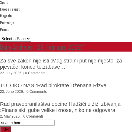
Sport
Evropa i svijet
Magazin
Putovanja
Promo
Daily Archives:
"28. February 2022."
→
Za sve zakon nije isti :Magistralni put nije mjesto za
pjevače, koncerte,zabave…
22. July 2026. | 0 Comments
TU, OKO NAS :Rad birokrate Dženana Rizve
23. June 2026. | 0 Comments
Rad pravobranilaštva općine Hadžići u žiži zbivanja
:Finansiski gube velike iznose, niko ne odgovara
2. May 2026. | 0 Comments
Klik