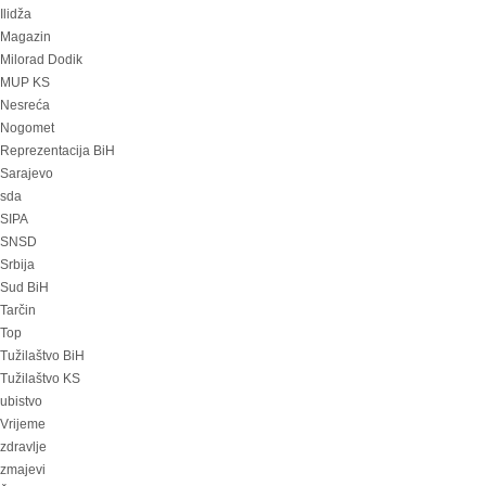
Ilidža
Magazin
Milorad Dodik
MUP KS
Nesreća
Nogomet
Reprezentacija BiH
Sarajevo
sda
SIPA
SNSD
Srbija
Sud BiH
Tarčin
Top
Tužilaštvo BiH
Tužilaštvo KS
ubistvo
Vrijeme
zdravlje
zmajevi