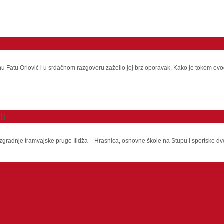
nu Fatu Orlović i u srdačnom razgovoru zaželio joj brz oporavak. Kako je tokom ovo
ti
adnje tramvajske pruge Ilidža – Hrasnica, osnovne škole na Stupu i sportske dvoran