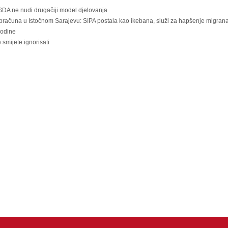
SDA ne nudi drugačiji model djelovanja
una u Istočnom Sarajevu: SIPA postala kao ikebana, služi za hapšenje migranata
godine
ijete ignorisati