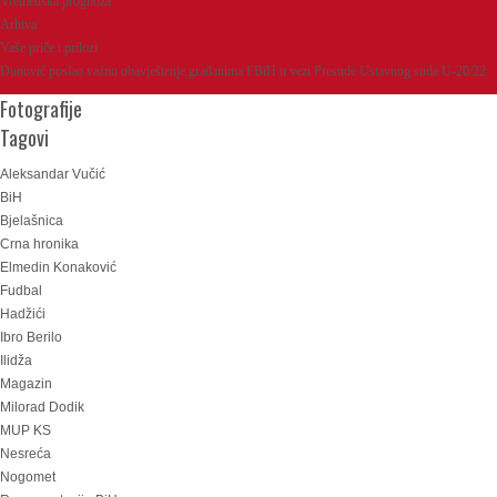
Vremenska prognoza
Arhiva
Vaše priče i prilozi
Dunović poslao važno obavještenje građanima FBiH u vezi Presude Ustavnog suda U-20/22
Fotografije
Tagovi
Aleksandar Vučić
BiH
Bjelašnica
Crna hronika
Elmedin Konaković
Fudbal
Hadžići
Ibro Berilo
Ilidža
Magazin
Milorad Dodik
MUP KS
Nesreća
Nogomet