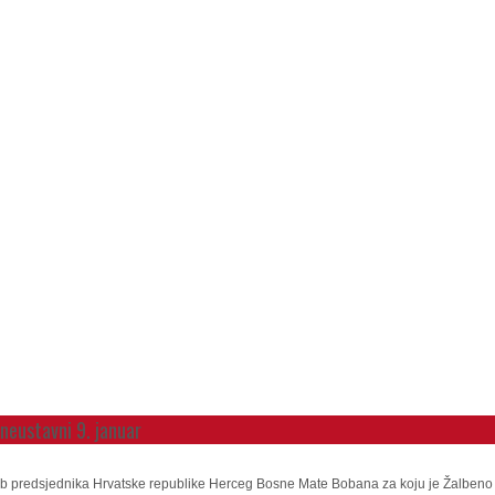
eustavni 9. januar
grob predsjednika Hrvatske republike Herceg Bosne Mate Bobana za koju je Žalbe