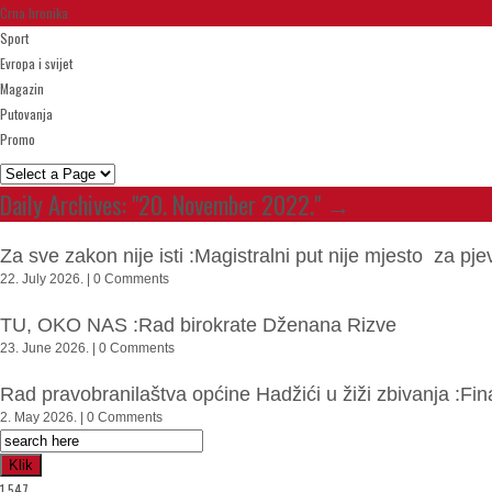
Crna hronika
Sport
Evropa i svijet
Magazin
Putovanja
Promo
Daily Archives:
"20. November 2022."
→
Za sve zakon nije isti :Magistralni put nije mjesto za 
22. July 2026. | 0 Comments
TU, OKO NAS :Rad birokrate Dženana Rizve
23. June 2026. | 0 Comments
Rad pravobranilaštva općine Hadžići u žiži zbivanja :Fi
2. May 2026. | 0 Comments
Klik
1,547