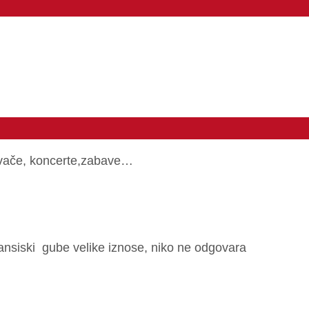
pjevače, koncerte,zabave…
nansiski gube velike iznose, niko ne odgovara