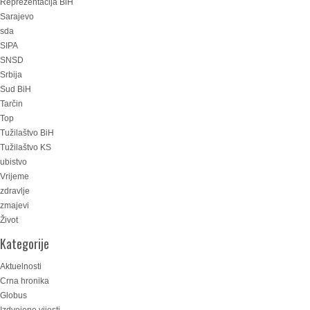
Reprezentacija BiH
Sarajevo
sda
SIPA
SNSD
Srbija
Sud BiH
Tarčin
Top
Tužilaštvo BiH
Tužilaštvo KS
ubistvo
Vrijeme
zdravlje
zmajevi
Život
Kategorije
Aktuelnosti
Crna hronika
Globus