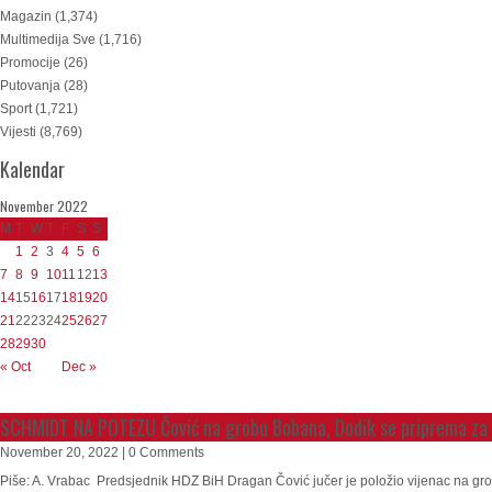
Magazin
(1,374)
Multimedija Sve
(1,716)
Promocije
(26)
Putovanja
(28)
Sport
(1,721)
Vijesti
(8,769)
Kalendar
November 2022
M
T
W
T
F
S
S
1
2
3
4
5
6
7
8
9
10
11
12
13
14
15
16
17
18
19
20
21
22
23
24
25
26
27
28
29
30
« Oct
Dec »
SCHMIDT NA POTEZU Čović na grobu Bobana, Dodik se priprema za n
November 20, 2022 | 0 Comments
Piše: A. Vrabac Predsjednik HDZ BiH Dragan Čović jučer je položio vijenac na 