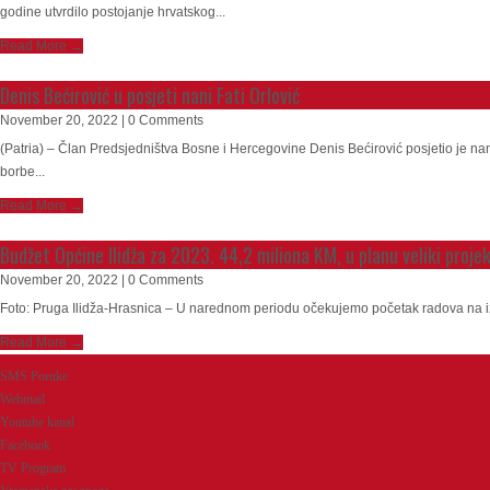
godine utvrdilo postojanje hrvatskog...
Read More →
Denis Bećirović u posjeti nani Fati Orlović
November 20, 2022 | 0 Comments
(Patria) – Član Predsjedništva Bosne i Hercegovine Denis Bećirović posjetio je na
borbe...
Read More →
Budžet Općine Ilidža za 2023. 44,2 miliona KM, u planu veliki projek
November 20, 2022 | 0 Comments
Foto: Pruga Ilidža-Hrasnica – U narednom periodu očekujemo početak radova na izgr
Read More →
SMS Poruke
Webmail
Youtube kanal
Facebook
TV Program