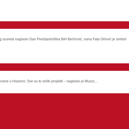
g susreta naglasio član Predsjedništva BiH Bećirović, nana Fata Orlović je simbol
e u Hrasnici. Sve su to veliki projekti – naglasio je Muzur,...