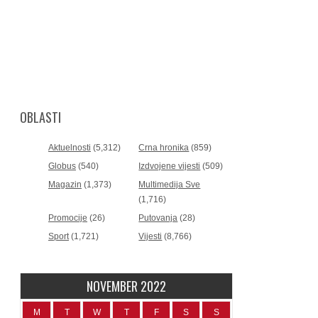
OBLASTI
Aktuelnosti
(5,312)
Crna hronika
(859)
Globus
(540)
Izdvojene vijesti
(509)
Magazin
(1,373)
Multimedija Sve
(1,716)
Promocije
(26)
Putovanja
(28)
Sport
(1,721)
Vijesti
(8,766)
NOVEMBER 2022
M
T
W
T
F
S
S