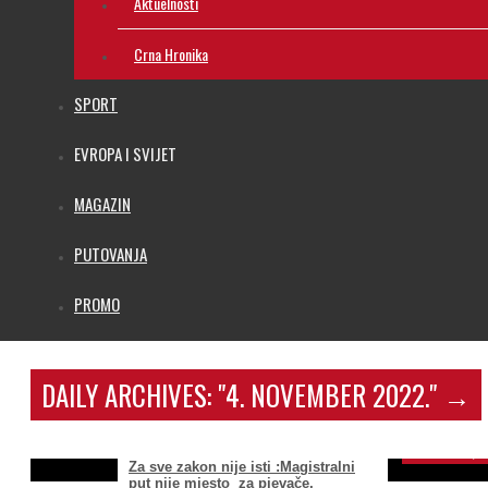
Aktuelnosti
Crna Hronika
SPORT
EVROPA I SVIJET
MAGAZIN
PUTOVANJA
PROMO
DAILY ARCHIVES:
"4. NOVEMBER 2022."
→
IDUĆE SED
oduzeti akad
November 4, 2
Za sve zakon nije isti :Magistralni
put nije mjesto za pjevače,