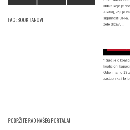
Piše: Amina Čorb
kritika koje je 
Alkalaj, koji je 
FACEBOOK FANOVI
sigurnosti UN-a. 
žele državu...
Zvizdić: DF 
SDA i SNSD n
koaliciju
November 4, 2
“Riječ je o koali
koalicioni kapaci
Gdje imamo 13 za
zastupnika i to je
PODRŽITE RAD NAŠEG PORTALA!