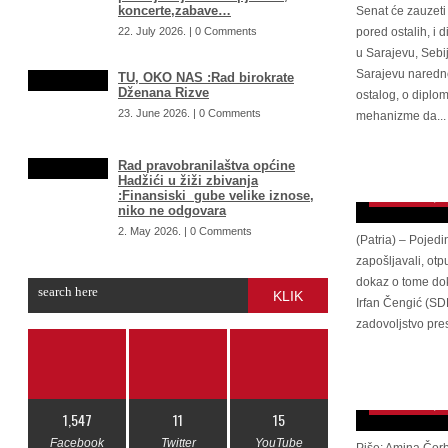
koncerte,zabave…
Senat će zauzeti 
22. July 2026. | 0 Comments
pored ostalih, i 
u Sarajevu, Sebi
Sarajevu naredne
TU, OKO NAS :Rad birokrate
Dženana Rizve
ostalog, o diplom
23. June 2026. | 0 Comments
mehanizme da...
Ustavni sud 
nezakonito za
Rad pravobranilaštva općine
uposlenike
Hadžići u žiži zbivanja
:Finansiski gube velike iznose,
November 4, 2
niko ne odgovara
2. May 2026. | 0 Comments
(Patria) – Pojed
zapošljavali, otp
dokaz o tome do
KLIK
Irfan Čengić (SDP
zadovoljstvo pre
LICEMJERJE 
Lavrova, a sa
igrač, iako 
November 4, 2
1,547
11
15
Facebook
Twitter
YouTube