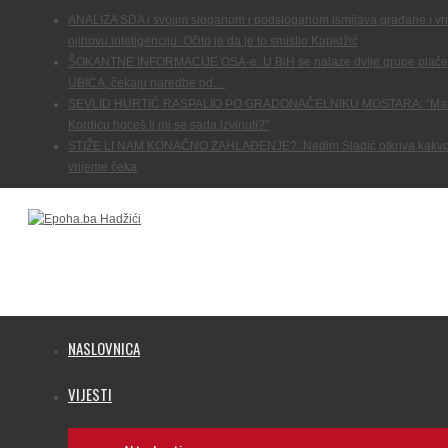
ANALIZA SDA i svojim sloganom i podsloganom ismijava građane i vr
njihovu inteligenciju. Očito je da je to smislio Kapidžić
ŠOKANTNE INFORMACIJE OSA-e: U BiH se nalaze dvije grupe plaće
UBICA, čekaju naredbe od…
SEVLID HURTIĆ RASPALIO PO GRADONAČELNIKU MOSTARA: “Mar
Kordiću hoćeš li mi se sada izvinuti?”
STIŽE LI NAM KONAČNO ZAHLAĐENJE?: Nedim Sladić otkriva kakvo
vrijeme čeka
NASLOVNICA
VIJESTI