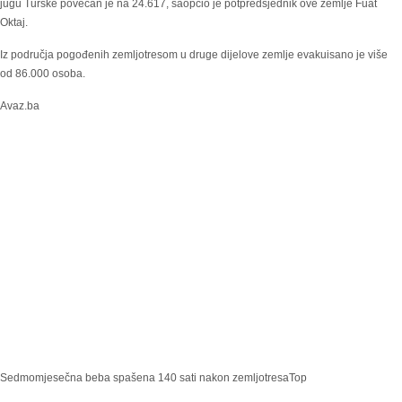
jugu Turske povećan je na 24.617, saopćio je potpredsjednik ove zemlje Fuat
Oktaj.
Iz područja pogođenih zemljotresom u druge dijelove zemlje evakuisano je više
od 86.000 osoba.
Avaz.ba
Sedmomjesečna beba spašena 140 sati nakon zemljotresa
Top