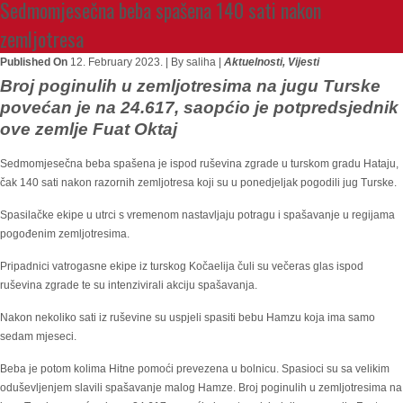
Sedmomjesečna beba spašena 140 sati nakon
zemljotresa
Published On
12. February 2023. |
By saliha |
Aktuelnosti
,
Vijesti
Broj poginulih u zemljotresima na jugu Turske
povećan je na 24.617, saopćio je potpredsjednik
ove zemlje Fuat Oktaj
Sedmomjesečna beba spašena je ispod ruševina zgrade u turskom gradu Hataju,
čak 140 sati nakon razornih zemljotresa koji su u ponedjeljak pogodili jug Turske.
Spasilačke ekipe u utrci s vremenom nastavljaju potragu i spašavanje u regijama
pogođenim zemljotresima.
Pripadnici vatrogasne ekipe iz turskog Kočaelija čuli su večeras glas ispod
ruševina zgrade te su intenzivirali akciju spašavanja.
Nakon nekoliko sati iz ruševine su uspjeli spasiti bebu Hamzu koja ima samo
sedam mjeseci.
Beba je potom kolima Hitne pomoći prevezena u bolnicu. Spasioci su sa velikim
oduševljenjem slavili spašavanje malog Hamze. Broj poginulih u zemljotresima na