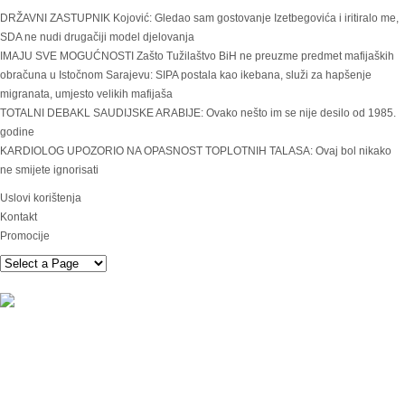
DRŽAVNI ZASTUPNIK Kojović: Gledao sam gostovanje Izetbegovića i iritiralo me,
SDA ne nudi drugačiji model djelovanja
IMAJU SVE MOGUĆNOSTI Zašto Tužilaštvo BiH ne preuzme predmet mafijaških
obračuna u Istočnom Sarajevu: SIPA postala kao ikebana, služi za hapšenje
migranata, umjesto velikih mafijaša
TOTALNI DEBAKL SAUDIJSKE ARABIJE: Ovako nešto im se nije desilo od 1985.
godine
KARDIOLOG UPOZORIO NA OPASNOST TOPLOTNIH TALASA: Ovaj bol nikako
ne smijete ignorisati
Uslovi korištenja
Kontakt
Promocije