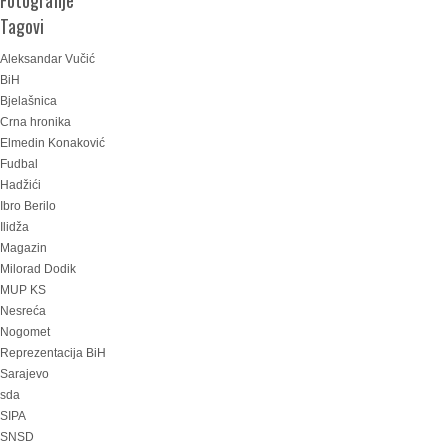
Fotografije
Tagovi
Aleksandar Vučić
BiH
Bjelašnica
Crna hronika
Elmedin Konaković
Fudbal
Hadžići
Ibro Berilo
Ilidža
Magazin
Milorad Dodik
MUP KS
Nesreća
Nogomet
Reprezentacija BiH
Sarajevo
sda
SIPA
SNSD