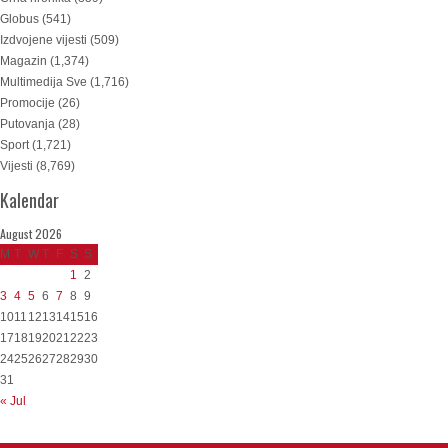
Globus
(541)
Izdvojene vijesti
(509)
Magazin
(1,374)
Multimedija Sve
(1,716)
Promocije
(26)
Putovanja
(28)
Sport
(1,721)
Vijesti
(8,769)
Kalendar
August 2026
M
T
W
T
F
S
S
1
2
3
4
5
6
7
8
9
10
11
12
13
14
15
16
17
18
19
20
21
22
23
24
25
26
27
28
29
30
31
« Jul