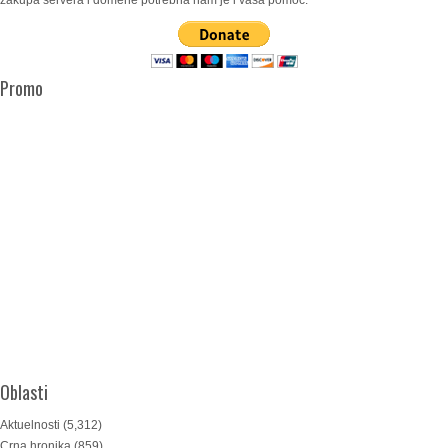
zakupa servera i domene potrebna nam je i vaša pomoć.
Promo
Oblasti
Aktuelnosti
(5,312)
Crna hronika
(859)