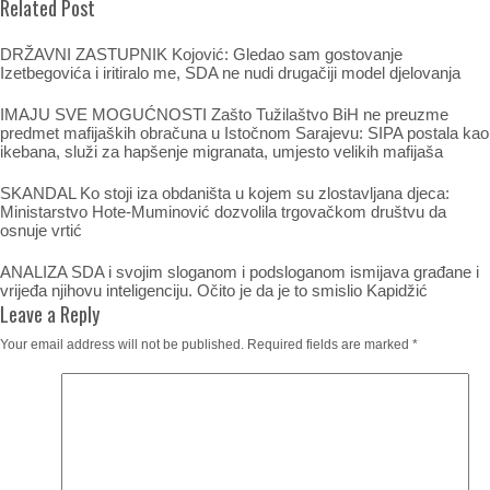
Related Post
DRŽAVNI ZASTUPNIK Kojović: Gledao sam gostovanje
Izetbegovića i iritiralo me, SDA ne nudi drugačiji model djelovanja
IMAJU SVE MOGUĆNOSTI Zašto Tužilaštvo BiH ne preuzme
predmet mafijaških obračuna u Istočnom Sarajevu: SIPA postala kao
ikebana, služi za hapšenje migranata, umjesto velikih mafijaša
SKANDAL Ko stoji iza obdaništa u kojem su zlostavljana djeca:
Ministarstvo Hote-Muminović dozvolila trgovačkom društvu da
osnuje vrtić
ANALIZA SDA i svojim sloganom i podsloganom ismijava građane i
vrijeđa njihovu inteligenciju. Očito je da je to smislio Kapidžić
Leave a Reply
Your email address will not be published.
Required fields are marked
*