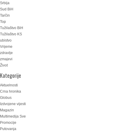
Srbija
Sud BiH
Tarčin
Top
Tužilaštvo BiH
Tužilaštvo KS
ubistvo
Vrijeme
zdravlje
zmajevi
Život
Kategorije
Aktuelnosti
Crna hronika
Globus
Izdvojene vijesti
Magazin
Multimedija Sve
Promocije
Putovanja