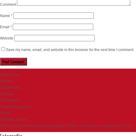
Comment
Name
*
Email
*
Website
Save my name, email, and website in this browser for the next time I comment.
SMS Poruke
Webmail
Youtube kanal
Facebook
TV Program
Vremenska prognoza
Arhiva
Vaše priče i prilozi
Dunović poslao važno obavještenje građanima FBiH u vezi Presude Ustavnog suda U-20/22