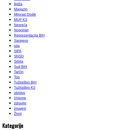
Ilidža
Magazin
Milorad Dodik
MUP KS
Nesreća
Nogomet
Reprezentacija BiH
Sarajevo
sda
SIPA
SNSD
Srbija
Sud BiH
Tarčin
Top
Tužilaštvo BiH
Tužilaštvo KS
ubistvo
Vrijeme
zdravlje
zmajevi
Život
Kategorije