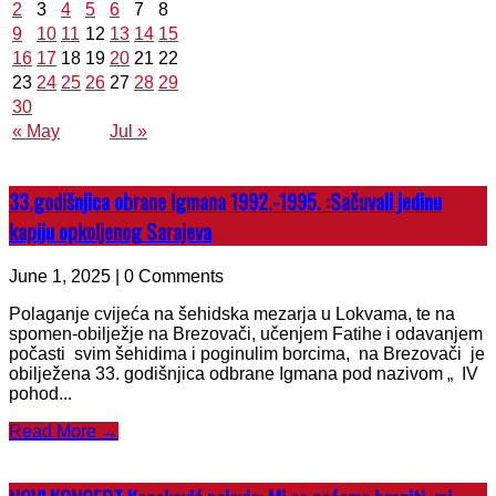
2
3
4
5
6
7
8
9
10
11
12
13
14
15
16
17
18
19
20
21
22
23
24
25
26
27
28
29
30
« May
Jul »
33.godišnjica obrane Igmana 1992.-1995. :Sačuvali jedinu
kapiju opkoljenog Sarajeva
June 1, 2025 | 0 Comments
Polaganje cvijeća na šehidska mezarja u Lokvama, te na
spomen-obilježje na Brezovači, učenjem Fatihe i odavanjem
počasti svim šehidima i poginulim borcima, na Brezovači je
obilježena 33. godišnjica odbrane Igmana pod nazivom „ IV
pohod...
Read More →