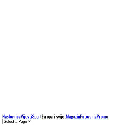
Naslovnica
Vijesti
Sport
Evropa i svijet
Magazin
Putovanja
Promo