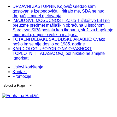
DRŽAVNI ZASTUPNIK Kojović: Gledao sam
gostovanje Izetbegovića i iritiralo me, SDA ne nudi
drugačiji model djelovanja
IMAJU SVE MOGUĆNOSTI Zašto Tužilaštvo BiH ne
preuzme predmet mafijaških obračuna u Istočnom
Sarajevu: SIPA postala kao ikebana, služi za hapšenje
migranata, umjesto velikih mafijaša
TOTALNI DEBAKL SAUDIJSKE ARABIJE: Ovako
nešto im se nije desilo od 1985. godine
KARDIOLOG UPOZORIO NA OPASNOST
TOPLOTNIH TALASA: Ovaj bol nikako ne smijete
ignorisati
Uslovi korištenja
Kontakt
Promocije