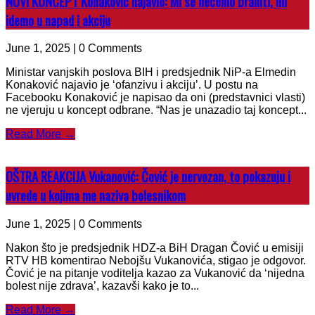
NOVI KONCEPT Konaković najavio: Mi se nećemo braniti, mi
idemo u napad i akciju
June 1, 2025 | 0 Comments
Ministar vanjskih poslova BIH i predsjednik NiP-a Elmedin
Konaković najavio je ‘ofanzivu i akciju’. U postu na
Facebooku Konaković je napisao da oni (predstavnici vlasti)
ne vjeruju u koncept odbrane. “Nas je unazadio taj koncept...
Read More →
OŠTRA REAKCIJA Vukanović: Čović je nervozan, to pokazuju i
uvrede u kojima me naziva bolesnikom
June 1, 2025 | 0 Comments
Nakon što je predsjednik HDZ-a BiH Dragan Čović u emisiji
RTV HB komentirao Nebojšu Vukanovića, stigao je odgovor.
Čović je na pitanje voditelja kazao za Vukanović da ‘nijedna
bolest nije zdrava’, kazavši kako je to...
Read More →