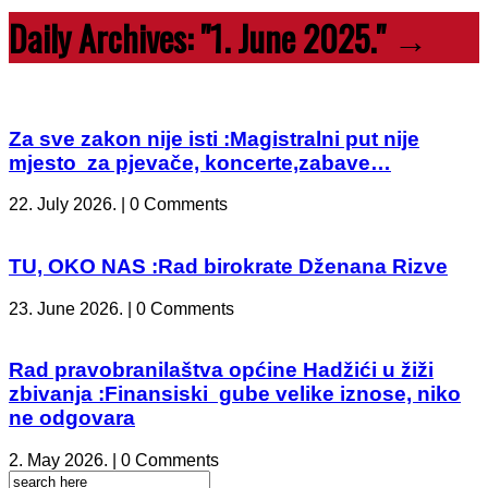
Daily Archives:
"1. June 2025."
→
Za sve zakon nije isti :Magistralni put nije
mjesto za pjevače, koncerte,zabave…
22. July 2026. | 0 Comments
TU, OKO NAS :Rad birokrate Dženana Rizve
23. June 2026. | 0 Comments
Rad pravobranilaštva općine Hadžići u žiži
zbivanja :Finansiski gube velike iznose, niko
ne odgovara
2. May 2026. | 0 Comments