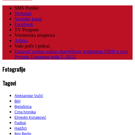
SMS Poruke
Webmail
Youtube kanal
Facebook
TV Program
Vremenska prognoza
Arhiva
Vaše priče i prilozi
Dunović poslao važno obavještenje građanima FBiH u vezi
Presude Ustavnog suda U-20/22
Fotografije
Tagovi
Aleksandar Vučić
BiH
Bjelašnica
Crna hronika
Elmedin Konaković
Fudbal
Hadžići
Ibro Berilo