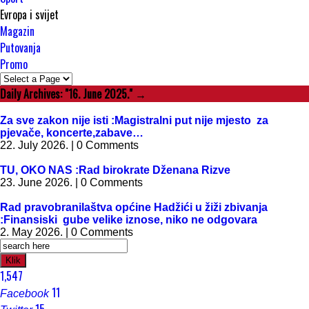
Evropa i svijet
Magazin
Putovanja
Promo
Daily Archives:
"16. June 2025."
→
Za sve zakon nije isti :Magistralni put nije mjesto za
pjevače, koncerte,zabave…
22. July 2026. | 0 Comments
TU, OKO NAS :Rad birokrate Dženana Rizve
23. June 2026. | 0 Comments
Rad pravobranilaštva općine Hadžići u žiži zbivanja
:Finansiski gube velike iznose, niko ne odgovara
2. May 2026. | 0 Comments
Klik
1,547
11
Facebook