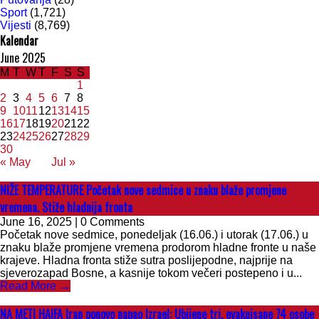
Sport
(1,721)
Vijesti
(8,769)
Kalendar
June 2025
M
T
W
T
F
S
S
1
2
3
4
5
6
7
8
9
10
11
12
13
14
15
16
17
18
19
20
21
22
23
24
25
26
27
28
29
30
« May
Jul »
NIŽE TEMPERATURE Početak nove sedmice u znaku blaže promjene
vremena. Stiže hladnija fronta
June 16, 2025 | 0 Comments
Početak nove sedmice, ponedeljak (16.06.) i utorak (17.06.) u
znaku blaže promjene vremena prodorom hladne fronte u naše
krajeve. Hladna fronta stiže sutra poslijepodne, najprije na
sjeverozapad Bosne, a kasnije tokom večeri postepeno i u...
Read More →
NA METI HAIFA Iran ponovo napao Izrael: Ubijene tri, evakuisane 74 osobe