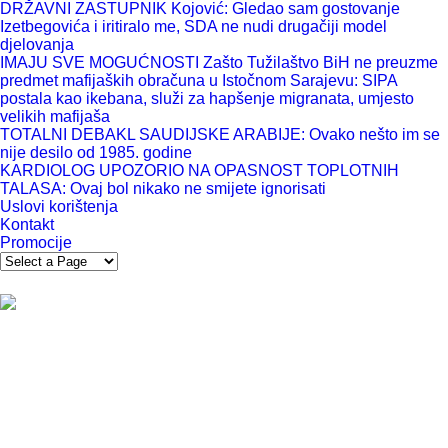
DRŽAVNI ZASTUPNIK Kojović: Gledao sam gostovanje
Izetbegovića i iritiralo me, SDA ne nudi drugačiji model
djelovanja
IMAJU SVE MOGUĆNOSTI Zašto Tužilaštvo BiH ne preuzme
predmet mafijaških obračuna u Istočnom Sarajevu: SIPA
postala kao ikebana, služi za hapšenje migranata, umjesto
velikih mafijaša
TOTALNI DEBAKL SAUDIJSKE ARABIJE: Ovako nešto im se
nije desilo od 1985. godine
KARDIOLOG UPOZORIO NA OPASNOST TOPLOTNIH
TALASA: Ovaj bol nikako ne smijete ignorisati
Uslovi korištenja
Kontakt
Promocije