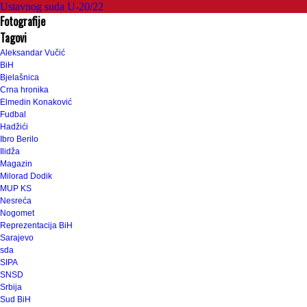
Ustavnog suda U-20/22
Fotografije
Tagovi
Aleksandar Vučić
BiH
Bjelašnica
Crna hronika
Elmedin Konaković
Fudbal
Hadžići
Ibro Berilo
Ilidža
Magazin
Milorad Dodik
MUP KS
Nesreća
Nogomet
Reprezentacija BiH
Sarajevo
sda
SIPA
SNSD
Srbija
Sud BiH