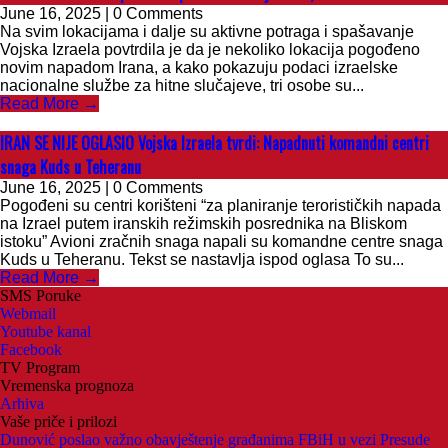
June 16, 2025 | 0 Comments
Na svim lokacijama i dalje su aktivne potraga i spašavanje
Vojska Izraela povtrdila je da je nekoliko lokacija pogođeno
novim napadom Irana, a kako pokazuju podaci izraelske
nacionalne službe za hitne slučajeve, tri osobe su...
Read More →
IRAN SE NIJE OGLASIO Vojska Izraela tvrdi: Napadnuti komandni centri
snaga Kuds u Teheranu
June 16, 2025 | 0 Comments
Pogođeni su centri korišteni “za planiranje terorističkih napada
na Izrael putem iranskih režimskih posrednika na Bliskom
istoku” Avioni zračnih snaga napali su komandne centre snaga
Kuds u Teheranu. Tekst se nastavlja ispod oglasa To su...
Read More →
SMS Poruke
Webmail
Youtube kanal
Facebook
TV Program
Vremenska prognoza
Arhiva
Vaše priče i prilozi
Dunović poslao važno obavještenje građanima FBiH u vezi Presude