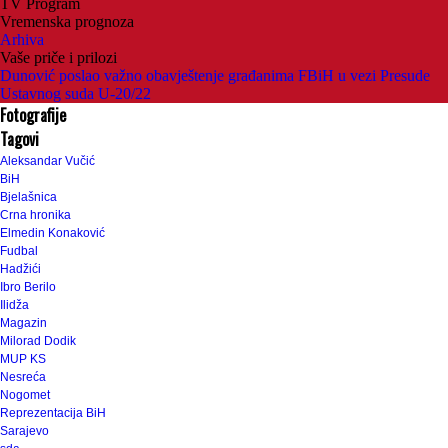
TV Program
Vremenska prognoza
Arhiva
Vaše priče i prilozi
Dunović poslao važno obavještenje građanima FBiH u vezi Presude
Ustavnog suda U-20/22
Fotografije
Tagovi
Aleksandar Vučić
BiH
Bjelašnica
Crna hronika
Elmedin Konaković
Fudbal
Hadžići
Ibro Berilo
Ilidža
Magazin
Milorad Dodik
MUP KS
Nesreća
Nogomet
Reprezentacija BiH
Sarajevo