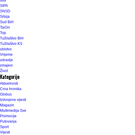
sda
SIPA
SNSD
Srbija
Sud BiH
Tarčin
Top
Tužilaštvo BiH
Tužilaštvo KS
ubistvo
Vrijeme
zdravlje
zmajevi
Život
Kategorije
Aktuelnosti
Crna hronika
Globus
Izdvojene vijesti
Magazin
Multimedija Sve
Promocije
Putovanja
Sport
Vijesti