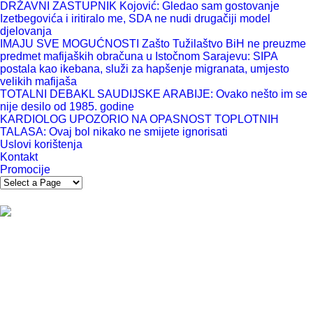
DRŽAVNI ZASTUPNIK Kojović: Gledao sam gostovanje
Izetbegovića i iritiralo me, SDA ne nudi drugačiji model
djelovanja
IMAJU SVE MOGUĆNOSTI Zašto Tužilaštvo BiH ne preuzme
predmet mafijaških obračuna u Istočnom Sarajevu: SIPA
postala kao ikebana, služi za hapšenje migranata, umjesto
velikih mafijaša
TOTALNI DEBAKL SAUDIJSKE ARABIJE: Ovako nešto im se
nije desilo od 1985. godine
KARDIOLOG UPOZORIO NA OPASNOST TOPLOTNIH
TALASA: Ovaj bol nikako ne smijete ignorisati
Uslovi korištenja
Kontakt
Promocije