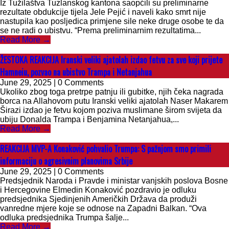
Iz Tužilaštva Tuzlanskog kantona saopćili su preliminarne
rezultate obdukcije tijela Jele Pejić i naveli kako smrt nije
nastupila kao posljedica primjene sile neke druge osobe te da
se ne radi o ubistvu. “Prema preliminarnim rezultatima...
Read More →
ŽESTOKA REAKCIJA Iranski veliki ajatolah izdao fetvu za sve koji prijete
Hamneiu, pozvao na ubistvo Trampa i Netanjahua
June 29, 2025 | 0 Comments
Ukoliko zbog toga pretrpe patnju ili gubitke, njih čeka nagrada
borca na Allahovom putu Iranski veliki ajatolah Naser Makarem
Širazi izdao je fetvu kojom poziva muslimane širom svijeta da
ubiju Donalda Trampa i Benjamina Netanjahua,...
Read More →
REAKCIJA MVP-A Konaković pohvalio Trumpa: S pažnjom smo primili
informaciju o agresivnim planovima Srbije
June 29, 2025 | 0 Comments
Predsjednik Naroda i Pravde i ministar vanjskih poslova Bosne
i Hercegovine Elmedin Konaković pozdravio je odluku
predsjednika Sjedinjenih Američkih Država da produži
vanredne mjere koje se odnose na Zapadni Balkan. “Ova
odluka predsjednika Trumpa šalje...
Read More →