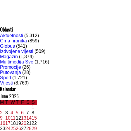
Oblasti
Aktuelnosti
(5,312)
Crna hronika
(859)
Globus
(541)
Izdvojene vijesti
(509)
Magazin
(1,374)
Multimedija Sve
(1,716)
Promocije
(26)
Putovanja
(28)
Sport
(1,721)
Vijesti
(8,769)
Kalendar
June 2025
M
T
W
T
F
S
S
1
2
3
4
5
6
7
8
9
10
11
12
13
14
15
16
17
18
19
20
21
22
23
24
25
26
27
28
29