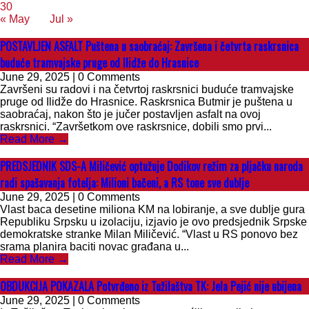
30
« May
Jul »
POSTAVLJEN ASFALT Puštena u saobraćaj: Završena i četvrta raskrsnica
buduće tramvajske pruge od Ilidže do Hrasnice
June 29, 2025 | 0 Comments
Završeni su radovi i na četvrtoj raskrsnici buduće tramvajske
pruge od Ilidže do Hrasnice. Raskrsnica Butmir je puštena u
saobraćaj, nakon što je jučer postavljen asfalt na ovoj
raskrsnici. “Završetkom ove raskrsnice, dobili smo prvi...
Read More →
PREDSJEDNIK SDS-A Miličević optužuje Dodikov režim za pljačku naroda
radi spašavanja fotelja: Milioni bačeni, a RS tone sve dublje
June 29, 2025 | 0 Comments
Vlast baca desetine miliona KM na lobiranje, a sve dublje gura
Republiku Srpsku u izolaciju, izjavio je ovo predsjednik Srpske
demokratske stranke Milan Miličević. “Vlast u RS ponovo bez
srama planira baciti novac građana u...
Read More →
OBDUKCIJA POKAZALA Potvrđeno iz Tužilaštva TK: Jela Pejić nije ubijena
June 29, 2025 | 0 Comments