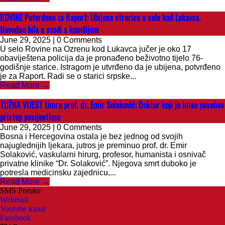
ROVINE Potvrđeno za Raport: Ubijena strarica u selu kod Lukavca.
Navodno bila u svađi s komšijom
June 29, 2025 | 0 Comments
U selo Rovine na Ozrenu kod Lukavca jučer je oko 17
obaviještena policija da je pronađeno beživotno tijelo 76-
godišnje starice. Istragom je utvrđeno da je ubijena, potvrđeno
je za Raport. Radi se o starici srpske...
Read More →
TUŽNA VIJEST Umro prof. dr. Emir Solaković: Doktor koji je imao poseban
pristup pacijentima
June 29, 2025 | 0 Comments
Bosna i Hercegovina ostala je bez jednog od svojih
najuglednijih ljekara, jutros je preminuo prof. dr. Emir
Solaković, vaskularni hirurg, profesor, humanista i osnivač
privatne klinike “Dr. Solaković”. Njegova smrt duboko je
potresla medicinsku zajednicu,...
Read More →
SMS Poruke
Webmail
Youtube kanal
Facebook