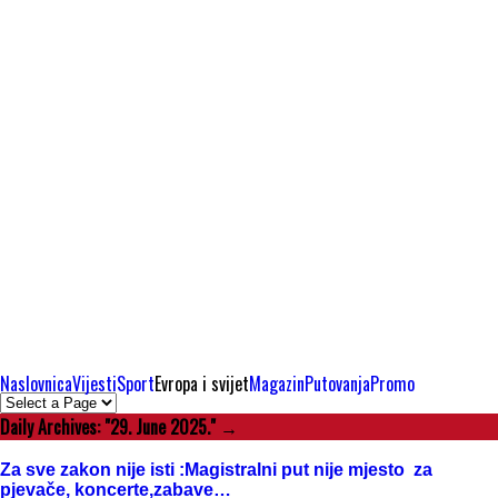
Naslovnica
Vijesti
Sport
Evropa i svijet
Magazin
Putovanja
Promo
Daily Archives:
"29. June 2025."
→
Za sve zakon nije isti :Magistralni put nije mjesto za
pjevače, koncerte,zabave…