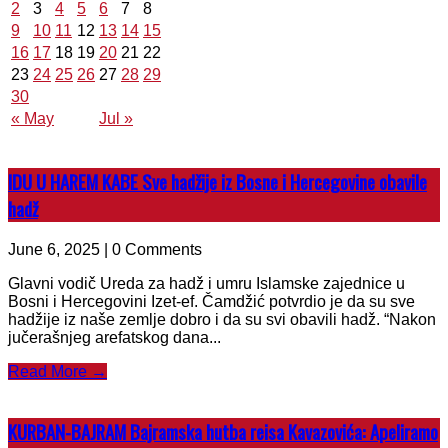
2
3
4
5
6
7
8
9
10
11
12
13
14
15
16
17
18
19
20
21
22
23
24
25
26
27
28
29
30
« May
Jul »
IDU U HAREM KABE Sve hadžije iz Bosne i Hercegovine obavile
hadž
June 6, 2025 | 0 Comments
Glavni vodič Ureda za hadž i umru Islamske zajednice u
Bosni i Hercegovini Izet-ef. Čamdžić potvrdio je da su sve
hadžije iz naše zemlje dobro i da su svi obavili hadž. “Nakon
jučerašnjeg arefatskog dana...
Read More →
KURBAN-BAJRAM Bajramska hutba reisa Kavazovića: Apeliramo