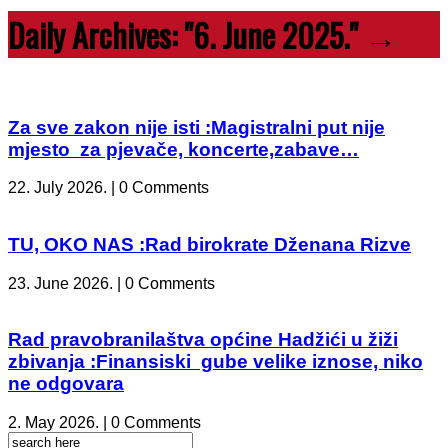
Daily Archives:
"6. June 2025."
→
Za sve zakon nije isti :Magistralni put nije
mjesto za pjevače, koncerte,zabave…
22. July 2026. | 0 Comments
TU, OKO NAS :Rad birokrate Dženana Rizve
23. June 2026. | 0 Comments
Rad pravobranilaštva općine Hadžići u žiži
zbivanja :Finansiski gube velike iznose, niko
ne odgovara
2. May 2026. | 0 Comments