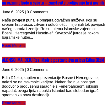
na razumne ljude u svijetu – zaustavite prolijevanje krvi nevinih
June 6, 2025 | 0 Comments
Naša povijest puna je primjera odvažnih muževa, koji su
svojom hrabrošću, žrtvom i odlučnošću, mijenjali tok povijesti
našeg naroda i zemlje Reisul-ulema Islamske zajednice u
Bosni i Hercegovini Husein-ef. Kavazović jutros je, tokom
bajramske hutbe...
Read More →
ALONSO IMA IDEJU Real Madrid postavio dva uslova Edinu Džeki
June 6, 2025 | 0 Comments
Edin Džeko, kapiten reprezentacije Bosne i Hercegovine,
nalazi se na raskrsnici karijere. Nakon što nije postigao
dogovor o produženju saradnje s Fenerbahceom, iskusni
napadač ovoga ljeta napušta Istanbul kao slobodan igrač,
spreman za novu destinaciju...
Read More →