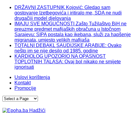
DRŽAVNI ZASTUPNIK Kojović: Gledao sam
gostovanje Izetbegovića i iritiralo me, SDA ne nudi
drugačiji model djelovanja
IMAJU SVE MOGUĆNOSTI Zašto Tužilaštvo BiH ne
preuzme predmet mafijaških obračuna u Istočnom
Sarajevu: SIPA postala kao ikebana, služi za hapšenje
migranata, umjesto velikih mafijaša
TOTALNI DEBAKL SAUDIJSKE ARABIJE: Ovako
nešto im se nije desilo od 1985. godine
KARDIOLOG UPOZORIO NA OPASNOST
TOPLOTNIH TALASA: Ovaj bol nikako ne smijete
ignorisati
Uslovi korištenja
Kontakt
Promocije