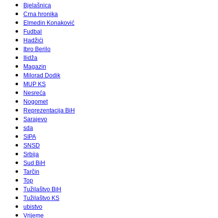
Bjelašnica
Crna hronika
Elmedin Konaković
Fudbal
Hadžići
Ibro Berilo
Ilidža
Magazin
Milorad Dodik
MUP KS
Nesreća
Nogomet
Reprezentacija BiH
Sarajevo
sda
SIPA
SNSD
Srbija
Sud BiH
Tarčin
Top
Tužilaštvo BiH
Tužilaštvo KS
ubistvo
Vrijeme