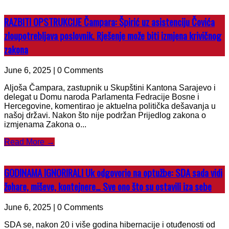
RAZBITI OPSTRUKCIJE Čampara: Špirić uz asistenciju Čovića
zloupotrebljava poslovnik. Rješenje može biti izmjena krivičnog
zakona
June 6, 2025 | 0 Comments
Aljoša Čampara, zastupnik u Skupštini Kantona Sarajevo i
delegat u Domu naroda Parlamenta Fedracije Bosne i
Hercegovine, komentirao je aktuelna politička dešavanja u
našoj državi. Nakon što nije podržan Prijedlog zakona o
izmjenama Zakona o...
Read More →
GODINAMA IGNORIRALI Uk odgovorio na optužbe: SDA sada vidi
žohare, miševe, kontejnere… Sve ono što su ostavili iza sebe
June 6, 2025 | 0 Comments
SDA se, nakon 20 i više godina hibernacije i otuđenosti od