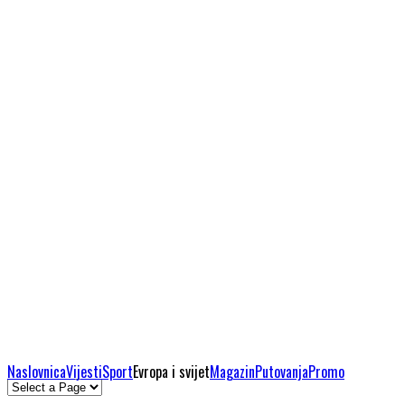
Naslovnica
Vijesti
Sport
Evropa i svijet
Magazin
Putovanja
Promo